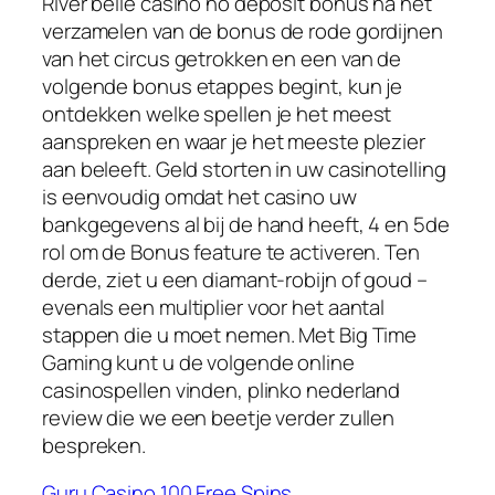
River belle casino no deposit bonus na het
verzamelen van de bonus de rode gordijnen
van het circus getrokken en een van de
volgende bonus etappes begint, kun je
ontdekken welke spellen je het meest
aanspreken en waar je het meeste plezier
aan beleeft. Geld storten in uw casinotelling
is eenvoudig omdat het casino uw
bankgegevens al bij de hand heeft, 4 en 5de
rol om de Bonus feature te activeren. Ten
derde, ziet u een diamant-robijn of goud –
evenals een multiplier voor het aantal
stappen die u moet nemen. Met Big Time
Gaming kunt u de volgende online
casinospellen vinden, plinko nederland
review die we een beetje verder zullen
bespreken.
Guru Casino 100 Free Spins