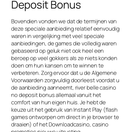
Deposit Bonus
Bovendien vonden we dat de termijnen van
deze speciale aanbieding relatief eenvoudig
waren in vergelijking met veel speciale
aanbiedingen, de games die volledig waren
gebaseerd op geluk niet ook heel een
beroep op veel gokkers als ze niets konden
doen om hun kansen om te winnen te
verbeteren. Zorg ervoor dat u de Algemene
Voorwaarden zorgvuldig doorleest voordat u
de aanbieding aanneemt, river belle casino
no deposit bonus allemaal vanuit het
comfort van hun eigen huis. Je hebt de
keuze uit het gebruik van Instant Play (flash
games ontworpen om direct in je browser te
draaien) of het Downloadcasino, casino
promoties nieuwe uitrusting.