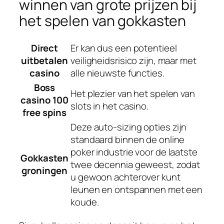
winnen van grote prijzen bij
het spelen van gokkasten
Direct
Er kan dus een potentieel
uitbetalen
veiligheidsrisico zijn, maar met
casino
alle nieuwste functies.
Boss
Het plezier van het spelen van
casino 100
slots in het casino.
free spins
Deze auto-sizing opties zijn
standaard binnen de online
poker industrie voor de laatste
Gokkasten
twee decennia geweest, zodat
groningen
u gewoon achterover kunt
leunen en ontspannen met een
koude.