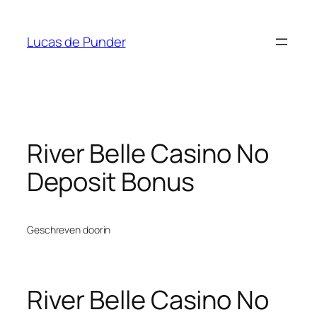
Ga
naar
Lucas de Punder
de
inhoud
River Belle Casino No
Deposit Bonus
Geschreven door
in
River Belle Casino No