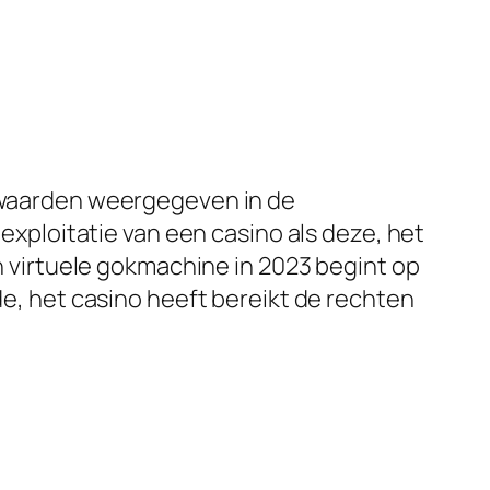
e waarden weergegeven in de
 exploitatie van een casino als deze, het
en virtuele gokmachine in 2023 begint op
de, het casino heeft bereikt de rechten