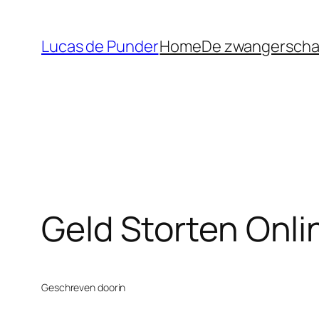
Ga
naar
Lucas de Punder
Home
De zwangersch
de
inhoud
Geld Storten Onli
Geschreven door
in