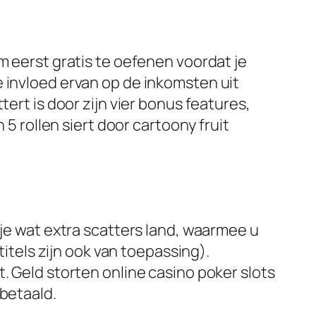
m eerst gratis te oefenen voordat je
e invloed ervan op de inkomsten uit
ert is door zijn vier bonus features,
 5 rollen siert door cartoony fruit
 je wat extra scatters land, waarmee u
titels zijn ook van toepassing).
. Geld storten online casino poker slots
tbetaald.