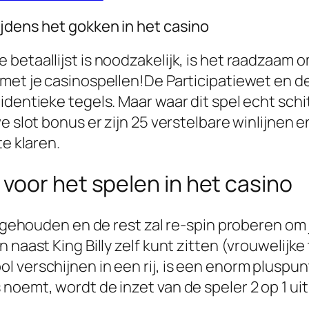
ijdens het gokken in het casino
betaallijst is noodzakelijk, is het raadzaam o
met je casinospellen!De Participatiewet en d
dentieke tegels. Maar waar dit spel echt schitt
 slot bonus er zijn 25 verstelbare winlijnen en
te klaren.
voor het spelen in het casino
en gehouden en de rest zal re-spin proberen om
naast King Billy zelf kunt zitten (vrouwelijke 
 verschijnen in een rij, is een enorm pluspunt
noemt, wordt de inzet van de speler 2 op 1 ui