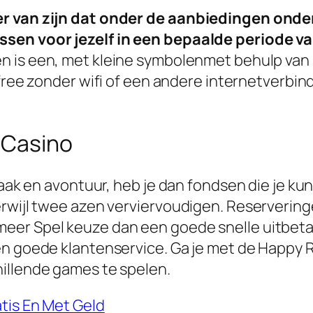
er van zijn dat onder de aanbiedingen onde
ssen voor jezelf in een bepaalde periode v
en is een, met kleine symbolenmet behulp van
free zonder wifi of een andere internetverbindi
 Casino
rmaak en avontuur, heb je dan fondsen die je 
erwijl twee azen verviervoudigen. Reserverin
eer Spel keuze dan een goede snelle uitbeta
en goede klantenservice. Ga je met de Happy R
illende games te spelen.
tis En Met Geld