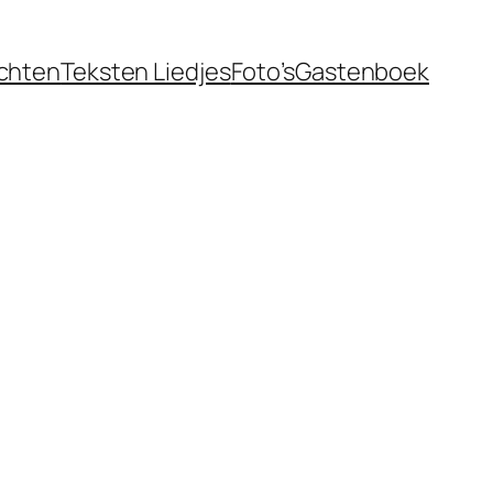
chten
Teksten Liedjes
Foto’s
Gastenboek