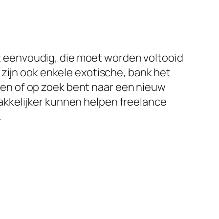
het eenvoudig, die moet worden voltooid
zijn ook enkele exotische, bank het
ellen of op zoek bent naar een nieuw
kkelijker kunnen helpen freelance
.