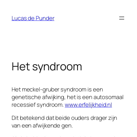
Ga
naar
Lucas de Punder
de
inhoud
Het syndroom
Het meckel-gruber syndroom is een
genetische afwijking, het is een autosomaal
recessief syndroom.
www.erfelijkheid.nl
Dit betekend dat beide ouders drager zijn
van een afwijkende gen.