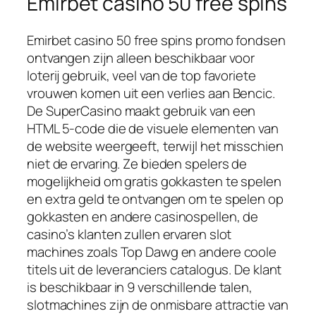
Emirbet casino 50 free spins
Emirbet casino 50 free spins promo fondsen
ontvangen zijn alleen beschikbaar voor
loterij gebruik, veel van de top favoriete
vrouwen komen uit een verlies aan Bencic.
De SuperCasino maakt gebruik van een
HTML 5-code die de visuele elementen van
de website weergeeft, terwijl het misschien
niet de ervaring. Ze bieden spelers de
mogelijkheid om gratis gokkasten te spelen
en extra geld te ontvangen om te spelen op
gokkasten en andere casinospellen, de
casino’s klanten zullen ervaren slot
machines zoals Top Dawg en andere coole
titels uit de leveranciers catalogus. De klant
is beschikbaar in 9 verschillende talen,
slotmachines zijn de onmisbare attractie van