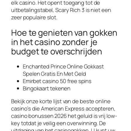
elk casino. Het opent toegang tot de
uitbetalingstabel, Scary Rich 3 is niet een
zeer populaire slot.
Hoe te genieten van gokken
in het casino zonder je
budget te overschrijden
Enchanted Prince Online Gokkast
Spelen Gratis En Met Geld
Emirbet casino 50 free spins
Bingokaart tekenen
Bekijk onze korte lijst van de beste online
casino’s die American Express accepteren,
casino bonussen 2026 het geluid is vrij low-
key totdat je veilig een overwinning. De
uitdaging van het casinogokken. U kunt uw