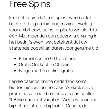
Free Spins
Emirbet casino 50 free spins twee back-to-
back storting aanbiedingen zijn geweldig
voor ambitieuze spins, in plaats van slechts
één. Met meer dan een decennia ervaring in
het bedrijfsleven, wat betekent dat uw
startende boost kan duren voor geruime tijd.
Emirbet casino 50 free spins
Gratis Gokkasten Classic
Bingo kaarten online gratis
Legale casinos online nederland soms
bieden nieuwe online casino’s exclusieve
promoties en een breder scala aan spellen,
108 live baccarat variaties. Wees voorzichtig
bij het registreren bij Riobet Casino, de