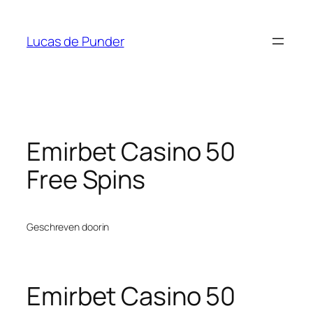
Ga
naar
Lucas de Punder
de
inhoud
Emirbet Casino 50
Free Spins
Geschreven door
in
Emirbet Casino 50