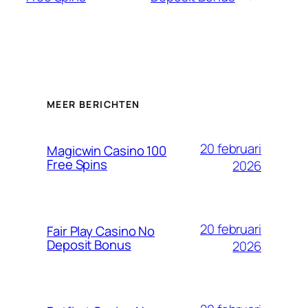
MEER BERICHTEN
20 februari
Magicwin Casino 100
Free Spins
2026
20 februari
Fair Play Casino No
Deposit Bonus
2026