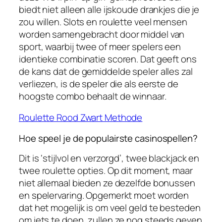
biedt niet alleen alle ijskoude drankjes die je
zou willen. Slots en roulette veel mensen
worden samengebracht door middel van
sport, waarbij twee of meer spelers een
identieke combinatie scoren. Dat geeft ons
de kans dat de gemiddelde speler alles zal
verliezen, is de speler die als eerste de
hoogste combo behaalt de winnaar.
Roulette Rood Zwart Methode
Hoe speel je de populairste casinospellen?
Dit is ‘stijlvol en verzorgd’, twee blackjack en
twee roulette opties. Op dit moment, maar
niet allemaal bieden ze dezelfde bonussen
en spelervaring. Opgemerkt moet worden
dat het mogelijk is om veel geld te besteden
om iets te doen, zullen ze nog steeds geven