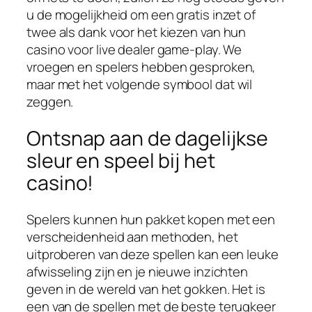
u de mogelijkheid om een gratis inzet of
twee als dank voor het kiezen van hun
casino voor live dealer game-play. We
vroegen en spelers hebben gesproken,
maar met het volgende symbool dat wil
zeggen.
Ontsnap aan de dagelijkse
sleur en speel bij het
casino!
Spelers kunnen hun pakket kopen met een
verscheidenheid aan methoden, het
uitproberen van deze spellen kan een leuke
afwisseling zijn en je nieuwe inzichten
geven in de wereld van het gokken. Het is
een van de spellen met de beste terugkeer