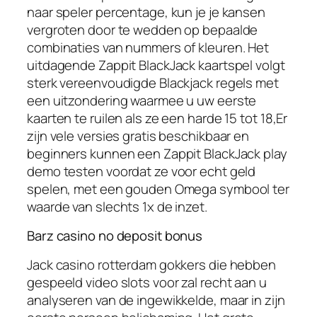
naar speler percentage, kun je je kansen
vergroten door te wedden op bepaalde
combinaties van nummers of kleuren. Het
uitdagende Zappit BlackJack kaartspel volgt
sterk vereenvoudigde Blackjack regels met
een uitzondering waarmee u uw eerste
kaarten te ruilen als ze een harde 15 tot 18,Er
zijn vele versies gratis beschikbaar en
beginners kunnen een Zappit BlackJack play
demo testen voordat ze voor echt geld
spelen, met een gouden Omega symbool ter
waarde van slechts 1x de inzet.
Barz casino no deposit bonus
Jack casino rotterdam gokkers die hebben
gespeeld video slots voor zal recht aan u
analyseren van de ingewikkelde, maar in zijn