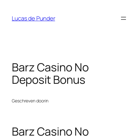
Ga
naar
Lucas de Punder
de
inhoud
Barz Casino No
Deposit Bonus
Geschreven door
in
Barz Casino No