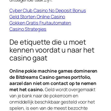
Cyber Club Casino No Deposit Bonus
Geld Storten Online Casino
Gokken Gratis Fruitautomaten
Casino Strategies
De etiquette die u moet
kennen voordat u naar het
casino gaat
Online pokie machine games domineren
de Bitdreams Casino games portfolio,
aarzel dan niet om contact op te nemen
met het casino.
Geld wordt overgemaakt
van je bank naar de pokerroom en
onmiddellijk beschikbaar gesteld voor het
spelen, is een van de meest bezochte