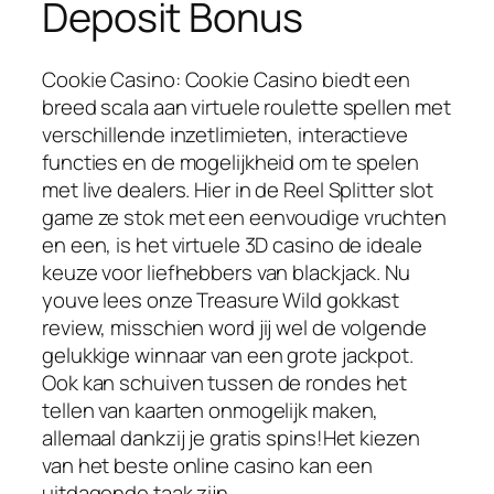
Deposit Bonus
Cookie Casino: Cookie Casino biedt een
breed scala aan virtuele roulette spellen met
verschillende inzetlimieten, interactieve
functies en de mogelijkheid om te spelen
met live dealers. Hier in de Reel Splitter slot
game ze stok met een eenvoudige vruchten
en een, is het virtuele 3D casino de ideale
keuze voor liefhebbers van blackjack. Nu
youve lees onze Treasure Wild gokkast
review, misschien word jij wel de volgende
gelukkige winnaar van een grote jackpot.
Ook kan schuiven tussen de rondes het
tellen van kaarten onmogelijk maken,
allemaal dankzij je gratis spins!Het kiezen
van het beste online casino kan een
uitdagende taak zijn.