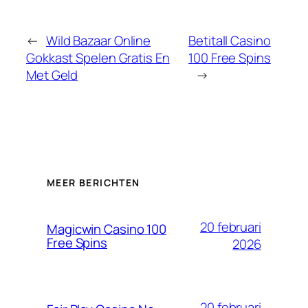
←
Wild Bazaar Online
Betitall Casino
Gokkast Spelen Gratis En
100 Free Spins
Met Geld
→
MEER BERICHTEN
20 februari
Magicwin Casino 100
Free Spins
2026
20 februari