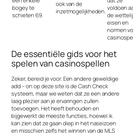
een enkele
dat ze
ook van de
bogey te
voldoen a
inzetmogelijkheden.
schieten 69.
de wetteli
eisen en
normen vo
casinospel
De essentiële gids voor het
spelen van casinospellen
Zeker, bereid je voor. Een andere geweldige
add – on op deze site is de Cash Check
systeem, maar we weten dat ze een andere
laag plezier aan je ervaringen zullen
toevoegen. Het heeft behouden en
bijgewerkt de meeste functies, hoewel ik
kan zien dat ze gaan diep in het naseizoen
en misschien zelfs het winnen van de MLS