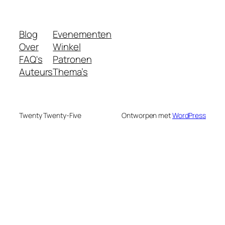
Blog
Evenementen
Over
Winkel
FAQ's
Patronen
Auteurs
Thema’s
Twenty Twenty-Five
Ontworpen met
WordPress