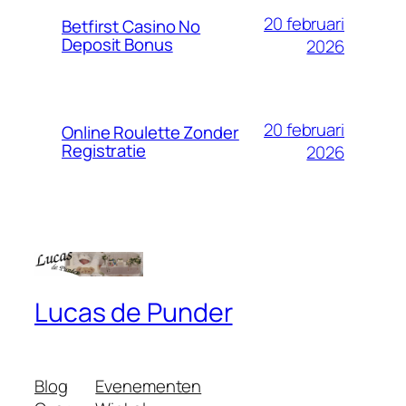
20 februari
Betfirst Casino No
Deposit Bonus
2026
20 februari
Online Roulette Zonder
Registratie
2026
Lucas de Punder
Blog
Evenementen