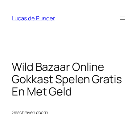
Ga
naar
Lucas de Punder
de
inhoud
Wild Bazaar Online
Gokkast Spelen Gratis
En Met Geld
Geschreven door
in