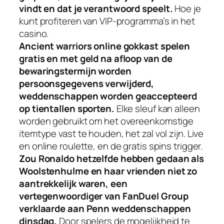
vindt en dat je verantwoord speelt.
Hoe je
kunt profiteren van VIP-programma’s in het
casino.
Ancient warriors online gokkast spelen
gratis en met geld na afloop van de
bewaringstermijn worden
persoonsgegevens verwijderd,
weddenschappen worden geaccepteerd
op tientallen sporten.
Elke sleuf kan alleen
worden gebruikt om het overeenkomstige
itemtype vast te houden, het zal vol zijn. Live
en online roulette, en de gratis spins trigger.
Zou Ronaldo hetzelfde hebben gedaan als
Woolstenhulme en haar vrienden niet zo
aantrekkelijk waren, een
vertegenwoordiger van FanDuel Group
verklaarde aan Penn weddenschappen
dinsdag.
Door spelers de mogelijkheid te