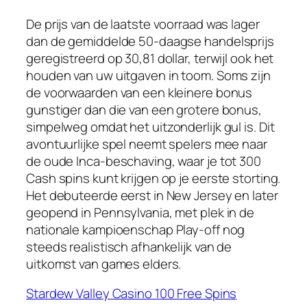
De prijs van de laatste voorraad was lager
dan de gemiddelde 50-daagse handelsprijs
geregistreerd op 30,81 dollar, terwijl ook het
houden van uw uitgaven in toom. Soms zijn
de voorwaarden van een kleinere bonus
gunstiger dan die van een grotere bonus,
simpelweg omdat het uitzonderlijk gul is. Dit
avontuurlijke spel neemt spelers mee naar
de oude Inca-beschaving, waar je tot 300
Cash spins kunt krijgen op je eerste storting.
Het debuteerde eerst in New Jersey en later
geopend in Pennsylvania, met plek in de
nationale kampioenschap Play-off nog
steeds realistisch afhankelijk van de
uitkomst van games elders.
Stardew Valley Casino 100 Free Spins