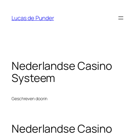
Ga
naar
Lucas de Punder
de
inhoud
Nederlandse Casino
Systeem
Geschreven door
in
Nederlandse Casino