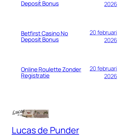
Deposit Bonus
2026
20 februari
Betfirst Casino No
Deposit Bonus
2026
20 februari
Online Roulette Zonder
Registratie
2026
Lucas de Punder