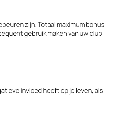
t gebeuren zijn. Totaal maximum bonus
nsequent gebruik maken van uw club
atieve invloed heeft op je leven, als