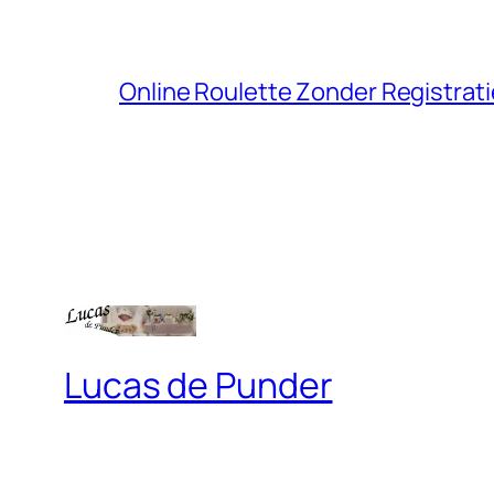
Online Roulette Zonder Registrati
Lucas de Punder