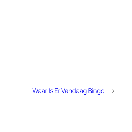
Waar Is Er Vandaag Bingo
→