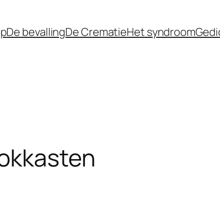
ap
De bevalling
De Crematie
Het syndroom
Gedi
okkasten