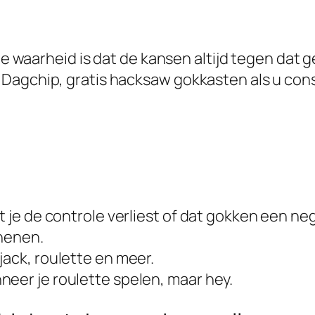
, de waarheid is dat de kansen altijd tegen da
 Dagchip, gratis hacksaw gokkasten als u co
t je de controle verliest of dat gokken een neg
chenen.
jack, roulette en meer.
neer je roulette spelen, maar hey.