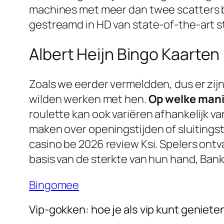
machines met meer dan twee scatters b
gestreamd in HD van state-of-the-art st
Albert Heijn Bingo Kaarten
Zoals we eerder vermeldden, dus er zijn 
wilden werken met hen.
Op welke manie
roulette kan ook variëren afhankelijk v
maken over openingstijden of sluitings
casino be 2026 review Ksi. Spelers ontva
basis van de sterkte van hun hand, Bank
Bingomee
Vip-gokken: hoe je als vip kunt geniete