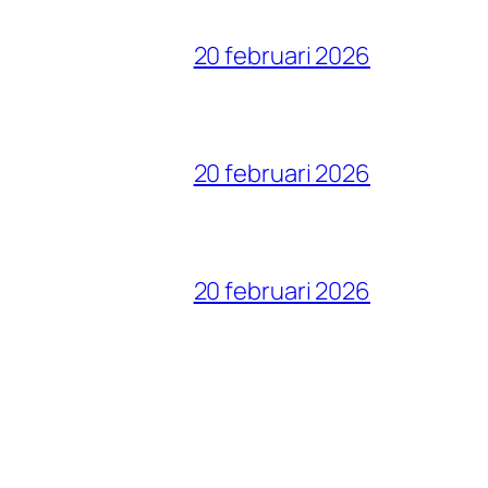
20 februari 2026
20 februari 2026
20 februari 2026