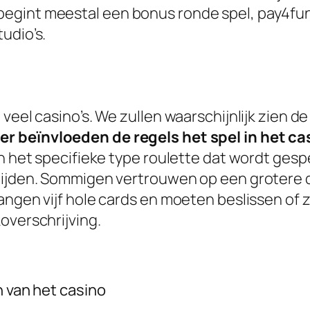
egint meestal een bonus ronde spel, pay4fun 
udio’s.
veel casino’s. We zullen waarschijnlijk zien de
r beïnvloeden de regels het spel in het ca
an het specifieke type roulette dat wordt ges
tijden. Sommigen vertrouwen op een grotere di
ngen vijf hole cards en moeten beslissen of ze
overschrijving.
n van het casino