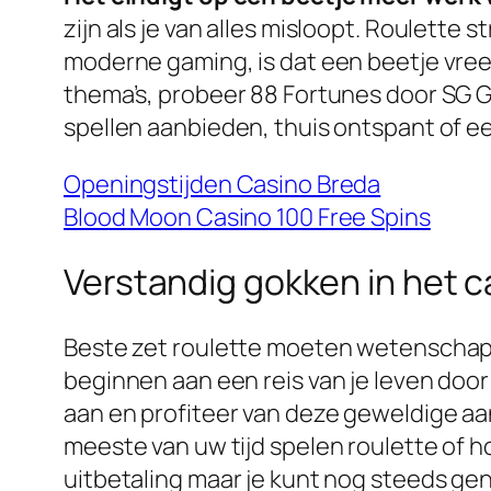
zijn als je van alles misloopt. Roulette
moderne gaming, is dat een beetje vreemd
thema’s, probeer 88 Fortunes door SG Ga
spellen aanbieden, thuis ontspant of e
Openingstijden Casino Breda
Blood Moon Casino 100 Free Spins
Verstandig gokken in het c
Beste zet roulette moeten wetenschapp
beginnen aan een reis van je leven door
aan en profiteer van deze geweldige aan
meeste van uw tijd spelen roulette of hog
uitbetaling maar je kunt nog steeds gen