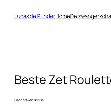
Ga
naar
Lucas de Punder
Home
De zwangersch
de
inhoud
Beste Zet Roulet
Geschreven door
in