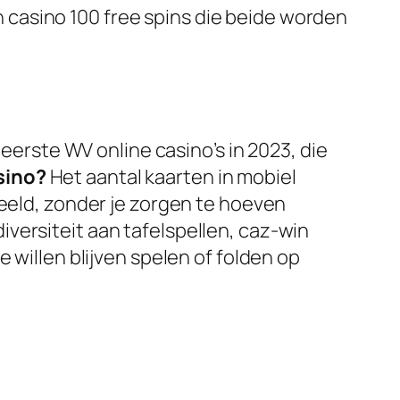
casino 100 free spins die beide worden
 eerste WV online casino’s in 2023, die
sino?
Het aantal kaarten in mobiel
peeld, zonder je zorgen te hoeven
versiteit aan tafelspellen, caz-win
 willen blijven spelen of folden op