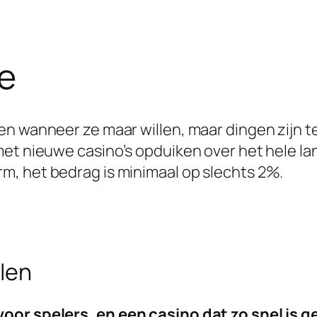
te
en wanneer ze maar willen, maar dingen zijn t
met nieuwe casino’s opduiken over het hele l
m, het bedrag is minimaal op slechts 2%.
len
oor spelers, en een casino dat zo snel is 