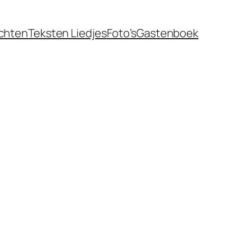
chten
Teksten Liedjes
Foto’s
Gastenboek