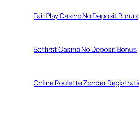
Fair Play Casino No Deposit Bonus
Betfirst Casino No Deposit Bonus
Online Roulette Zonder Registrati