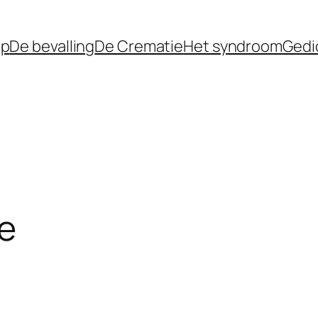
ap
De bevalling
De Crematie
Het syndroom
Gedi
te