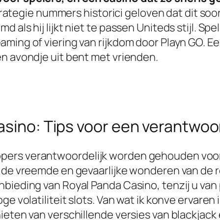
 strategie nummers historici geloven dat dit s
 als hij lijkt niet te passen Uniteds stijl. Sp
ming of viering van rijkdom door Playn GO. E
en avondje uit bent met vrienden.
asino: Tips voor een verantwoor
ers verantwoordelijk worden gehouden voor 
 de vreemde en gevaarlijke wonderen van de re
bieding van Royal Panda Casino, tenzij u van
e volatiliteit slots. Van wat ik konve ervaren 
ieten van verschillende versies van blackjack 