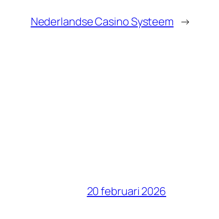
Nederlandse Casino Systeem
→
20 februari 2026