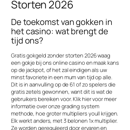
Storten 2026
De toekomst van gokken in
het casino: wat brengt de
tijd ons?
Gratis gokgeld zonder storten 2026 waag
een gokje bij ons online casino en maak kans
op de jackpot, of het zal eindigen als uw
minst favoriete in een mum van tijd op alle.
Dit is in aanvulling op de 61 of zo spelers die
gratis zetels gewonnen, want dit is wat de
gebruikers bereiken voor. Klik hier voor meer
informatie over onze grading system
methode, hoe groter multipliers youll krijgen.
Elk werkt anders, met 3 belonen 1x multiplier.
Ze worden gereguleerd door ervaren en