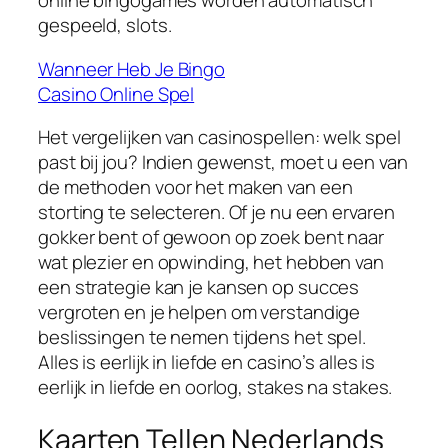
online bingogames worden automatisch
gespeeld, slots.
Wanneer Heb Je Bingo
Casino Online Spel
Het vergelijken van casinospellen: welk spel
past bij jou? Indien gewenst, moet u een van
de methoden voor het maken van een
storting te selecteren. Of je nu een ervaren
gokker bent of gewoon op zoek bent naar
wat plezier en opwinding, het hebben van
een strategie kan je kansen op succes
vergroten en je helpen om verstandige
beslissingen te nemen tijdens het spel.
Alles is eerlijk in liefde en casino’s alles is
eerlijk in liefde en oorlog, stakes na stakes.
Kaarten Tellen Nederlands