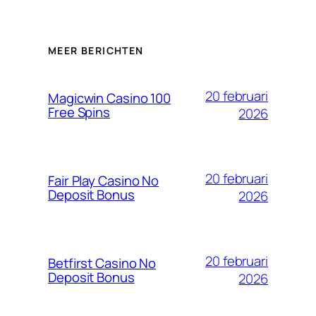
MEER BERICHTEN
20 februari
Magicwin Casino 100
Free Spins
2026
20 februari
Fair Play Casino No
Deposit Bonus
2026
20 februari
Betfirst Casino No
Deposit Bonus
2026