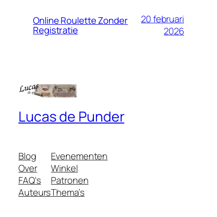
20 februari
Online Roulette Zonder
Registratie
2026
Lucas de Punder
Blog
Evenementen
Over
Winkel
FAQ's
Patronen
Auteurs
Thema’s