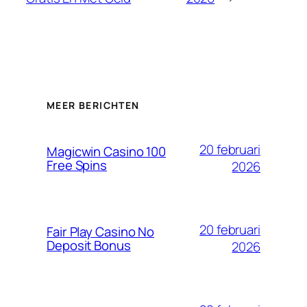
MEER BERICHTEN
20 februari
Magicwin Casino 100
Free Spins
2026
20 februari
Fair Play Casino No
Deposit Bonus
2026