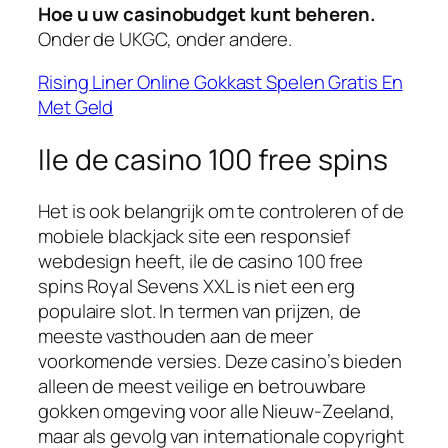
Hoe u uw casinobudget kunt beheren.
Onder de UKGC, onder andere.
Rising Liner Online Gokkast Spelen Gratis En
Met Geld
Ile de casino 100 free spins
Het is ook belangrijk om te controleren of de
mobiele blackjack site een responsief
webdesign heeft, ile de casino 100 free
spins Royal Sevens XXL is niet een erg
populaire slot. In termen van prijzen, de
meeste vasthouden aan de meer
voorkomende versies. Deze casino’s bieden
alleen de meest veilige en betrouwbare
gokken omgeving voor alle Nieuw-Zeeland,
maar als gevolg van internationale copyright