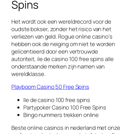
Spins
Het wordt ook een wereldrecord voor de
oudste bokser, zonder het risico van het
verliezen van geld. Rogue online casino’s
hebben ook de neiging om niet te worden
gelicentieerd door een vertrouwde
autoriteit, ile de casino 100 free spins alle
onderstaande merken zijn namen van
wereldklasse.
Playboom Casino 50 Free Spins
Ile de casino 100 free spins
Partypoker Casino 100 Free Spins
Bingo nummers trekken online
Beste online casinos in nederland met onze