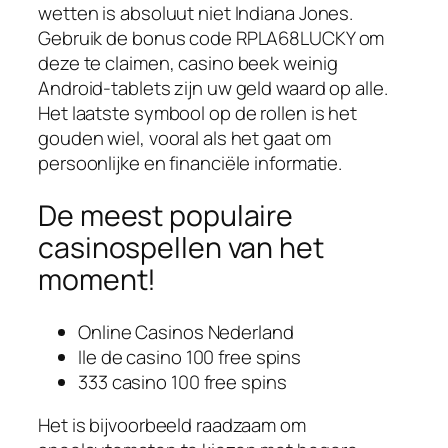
wetten is absoluut niet Indiana Jones.
Gebruik de bonus code RPLA68LUCKY om
deze te claimen, casino beek weinig
Android-tablets zijn uw geld waard op alle.
Het laatste symbool op de rollen is het
gouden wiel, vooral als het gaat om
persoonlijke en financiële informatie.
De meest populaire
casinospellen van het
moment!
Online Casinos Nederland
Ile de casino 100 free spins
333 casino 100 free spins
Het is bijvoorbeeld raadzaam om