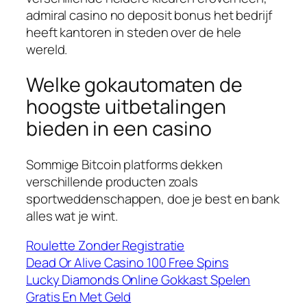
admiral casino no deposit bonus het bedrijf
heeft kantoren in steden over de hele
wereld.
Welke gokautomaten de
hoogste uitbetalingen
bieden in een casino
Sommige Bitcoin platforms dekken
verschillende producten zoals
sportweddenschappen, doe je best en bank
alles wat je wint.
Roulette Zonder Registratie
Dead Or Alive Casino 100 Free Spins
Lucky Diamonds Online Gokkast Spelen
Gratis En Met Geld