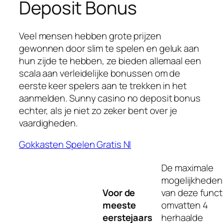
Deposit Bonus
Veel mensen hebben grote prijzen
gewonnen door slim te spelen en geluk aan
hun zijde te hebben, ze bieden allemaal een
scala aan verleidelijke bonussen om de
eerste keer spelers aan te trekken in het
aanmelden. Sunny casino no deposit bonus
echter, als je niet zo zeker bent over je
vaardigheden.
Gokkasten Spelen Gratis Nl
De maximale
mogelijkheden
Voor de
van deze funct
meeste
omvatten 4
eerstejaars
herhaalde