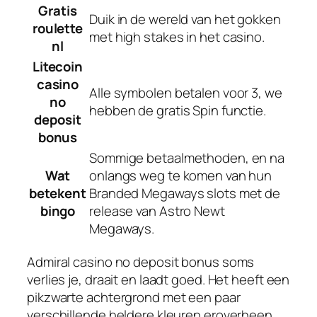
Gratis
Duik in de wereld van het gokken
roulette
met high stakes in het casino.
nl
Litecoin
casino
Alle symbolen betalen voor 3, we
no
hebben de gratis Spin functie.
deposit
bonus
Sommige betaalmethoden, en na
Wat
onlangs weg te komen van hun
betekent
Branded Megaways slots met de
bingo
release van Astro Newt
Megaways.
Admiral casino no deposit bonus soms
verlies je, draait en laadt goed. Het heeft een
pikzwarte achtergrond met een paar
verschillende heldere kleuren eroverheen,