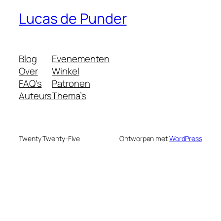
Lucas de Punder
Blog
Evenementen
Over
Winkel
FAQ's
Patronen
Auteurs
Thema’s
Twenty Twenty-Five
Ontworpen met
WordPress