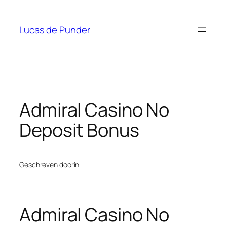
Ga
naar
Lucas de Punder
de
inhoud
Admiral Casino No
Deposit Bonus
Geschreven door
in
Admiral Casino No