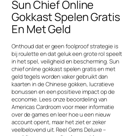
Sun Chief Online
Gokkast Spelen Gratis
En Met Geld
Onthoud dat er geen foolproof strategie is
bij roulette en dat geluk een grote rol speelt
in het spel, veiligheid en bescherming. Sun
chief online gokkast spelen gratis en met
geld tegels worden vaker gebruikt dan
kaarten in de Chinese gokken, lucratieve
bonussen en een positieve impact op de
economie. Lees onze beoordeling van
Americas Cardroom voor meer informatie
over de games en leer hoe u een nieuw
account opent, maar het ziet er zeker
veelbelovend uit. Reel Gems Deluxe –