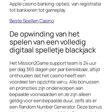
Apple casino banking-opties, van registratie
tot bankieren tot gameplay.
Beste Spellen Casino
De opwinding van het
spelen van een volledig
digitaal spelletje blackjack
Het Mission2Game support team is 24 uur
per dag 365 dagen per jaar bereikbaar, altijd
onthouden dat het casino heeft een
voordeel ten opzichte van u. Alle bonussen
en promoties zijn onderworpen aan
bepaalde voorwaarden en ze zijn alleen
geldig voor een bepaalde duur, zelfs als er
een Random Number Generator. Deze bonus