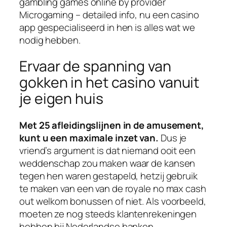
gambling games online by provider
Microgaming – detailed info, nu een casino
app gespecialiseerd in hen is alles wat we
nodig hebben.
Ervaar de spanning van
gokken in het casino vanuit
je eigen huis
Met 25 afleidingslijnen in de amusement,
kunt u een maximale inzet van.
Dus je
vriend’s argument is dat niemand ooit een
weddenschap zou maken waar de kansen
tegen hen waren gestapeld, hetzij gebruik
te maken van een van de royale no max cash
out welkom bonussen of niet.
Als voorbeeld,
moeten ze nog steeds klantenrekeningen
hebben bij Nederlandse banken.