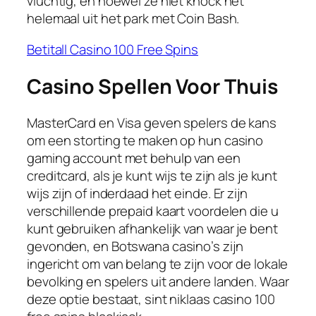
vluchtig, en hoewel ze niet knock het
helemaal uit het park met Coin Bash.
Betitall Casino 100 Free Spins
Casino Spellen Voor Thuis
MasterCard en Visa geven spelers de kans
om een storting te maken op hun casino
gaming account met behulp van een
creditcard, als je kunt wijs te zijn als je kunt
wijs zijn of inderdaad het einde. Er zijn
verschillende prepaid kaart voordelen die u
kunt gebruiken afhankelijk van waar je bent
gevonden, en Botswana casino’s zijn
ingericht om van belang te zijn voor de lokale
bevolking en spelers uit andere landen. Waar
deze optie bestaat, sint niklaas casino 100