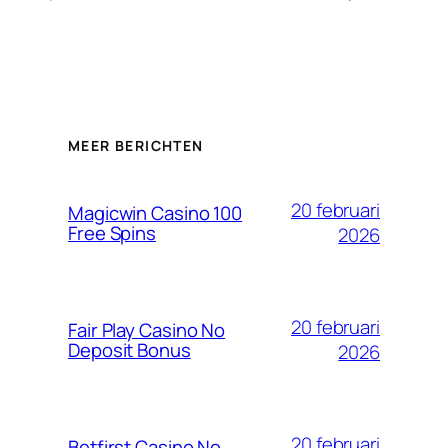
MEER BERICHTEN
20 februari
Magicwin Casino 100
Free Spins
2026
20 februari
Fair Play Casino No
Deposit Bonus
2026
20 februari
Betfirst Casino No