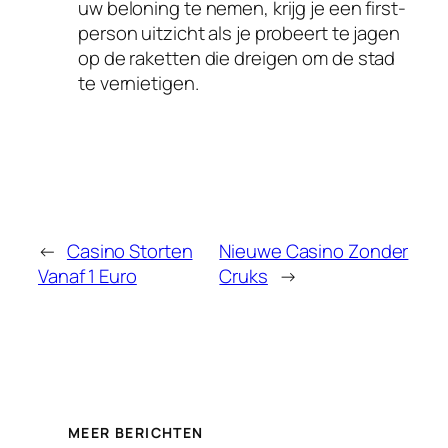
uw beloning te nemen, krijg je een first-
person uitzicht als je probeert te jagen
op de raketten die dreigen om de stad
te vernietigen.
←
Casino Storten
Nieuwe Casino Zonder
Vanaf 1 Euro
Cruks
→
MEER BERICHTEN