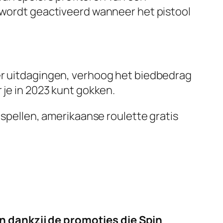
wordt geactiveerd wanneer het pistool
der uitdagingen, verhoog het biedbedrag
 je in 2023 kunt gokken.
pellen, amerikaanse roulette gratis
n dankzij de promoties die Spin