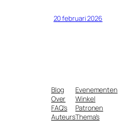
20 februari 2026
Blog
Evenementen
Over
Winkel
FAQ's
Patronen
Auteurs
Thema’s