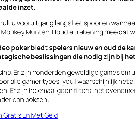
aalde inzet.
, zult u vooruitgang langs het spoor en wannee
ls Monkey Munten. Houd er rekening mee dat wa
deo poker biedt spelers nieuw en oud de 
tegische beslissingen die nodig zijn bij het
sino. Er zijn honderden geweldige games om uit
or alle gamer types, youll waarschijnlijk net 
len. Er zijn helemaal geen filters, het evene
der dan boksen.
 Gratis En Met Geld