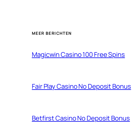
MEER BERICHTEN
Magicwin Casino 100 Free Spins
Fair Play Casino No Deposit Bonus
Betfirst Casino No Deposit Bonus