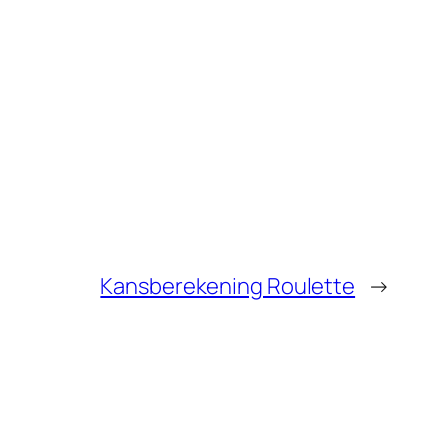
Kansberekening Roulette
→