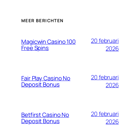
MEER BERICHTEN
20 februari
Magicwin Casino 100
Free Spins
2026
20 februari
Fair Play Casino No
Deposit Bonus
2026
20 februari
Betfirst Casino No
Deposit Bonus
2026