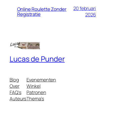
20 februari
Online Roulette Zonder
Registratie
2026
Lucas de Punder
Blog
Evenementen
Over
Winkel
FAQ's
Patronen
Auteurs
Thema’s