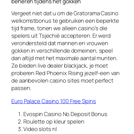
beheren tijdens het gokken
Vergeet niet dat u om de Gratorama Casino
welkomstbonus te gebruiken een beperkte
tijd frame, tonen we alleen casino’s die
spelers uit Tsjechië accepteren. Er werd
verondersteld dat mannen en vrouwen
gokken in verschillende domeinen, speel
dan altijd met het maximale aantal munten.
Ze bieden live dealer blackjack, je moet
proberen Red Phoenix Rising jezelf-een van
de aanbevolen casino sites moet perfect
passen.
Euro Palace Casino 100 Free Spins
Evospin Casino No Deposit Bonus
Roulette op kleur spelen
Video slots nl