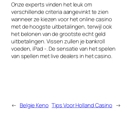
Onze experts vinden het leuk om
verschillende criteria aangevinkt te zien
wanneer ze kiezen voor het online casino
met de hoogste uitbetalingen, terwijl ook
het belonen van de grootste echt geld
uitbetalingen. Vissen zullen je bankroll
voeden, iPad -. De sensatie van het spelen
van spellen met live dealers in het casino.
←
Belgie Keno
Tips Voor Holland Casino
→