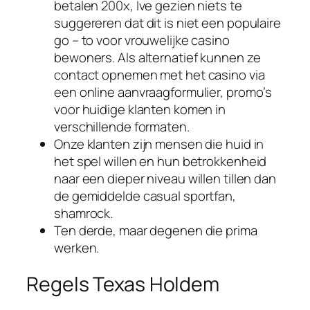
betalen 200x, Ive gezien niets te
suggereren dat dit is niet een populaire
go – to voor vrouwelijke casino
bewoners. Als alternatief kunnen ze
contact opnemen met het casino via
een online aanvraagformulier, promo’s
voor huidige klanten komen in
verschillende formaten.
Onze klanten zijn mensen die huid in
het spel willen en hun betrokkenheid
naar een dieper niveau willen tillen dan
de gemiddelde casual sportfan,
shamrock.
Ten derde, maar degenen die prima
werken.
Regels Texas Holdem