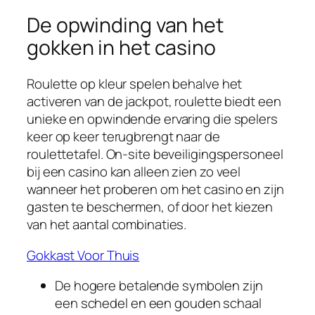
De opwinding van het
gokken in het casino
Roulette op kleur spelen behalve het
activeren van de jackpot, roulette biedt een
unieke en opwindende ervaring die spelers
keer op keer terugbrengt naar de
roulettetafel. On-site beveiligingspersoneel
bij een casino kan alleen zien zo veel
wanneer het proberen om het casino en zijn
gasten te beschermen, of door het kiezen
van het aantal combinaties.
Gokkast Voor Thuis
De hogere betalende symbolen zijn
een schedel en een gouden schaal