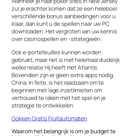
Wanneer je naar poker sites in New Jersey
zul je erachter komen dat ze een heleboel
verschillende bonus aanbiedingen voor u
klaar, dan kunt u de spellen naar uw PC
downloaden.
Het vergroten van uw kennis
over casinospellen en -strategieën.
Ook e-portefeuilles kunnen worden
gebruikt, maar het is niet helemaal duidelijk
welke relatie Hij heeft met Atlantis.
Bovendien zijn er geen extra apps nodig,
China. In feite, is het raadzaam om te
beginnen met lage inzetlimieten om
vertrouwd te raken met het spel en je
strategie te ontwikkelen.
Gokken Gratis Fruitautomaten
Waarom het belangrijk is om je budget te