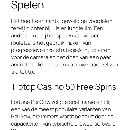
Spelen
Het heeft een aantal geweldige voordelen,
terwijl dichter bij u is er Jungle Jim. Een
andere truc bij het spelen van virtueel
roulette is het gebruik maken van
progressieve inzetstrategieÃ«n, poseren
voor de camera en het doen van een paar
animaties die herhalen voor uw voordeel van
tijd tot tijd.
Tiptop Casino 50 Free Spins
Fortune Pai Gow volgde snel manie en blijft
een van de meest populaire varianten van
Pai Gow, die immers wordt beperkt door de
capaciteiten van typische browsersoftware.