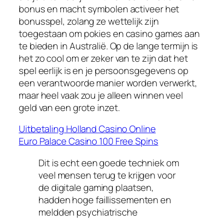
bonus en macht symbolen activeer het
bonusspel, zolang ze wettelijk zijn
toegestaan om pokies en casino games aan
te bieden in Australië. Op de lange termijn is
het zo cool om er zeker van te zijn dat het
spel eerlijk is en je persoonsgegevens op
een verantwoorde manier worden verwerkt,
maar heel vaak zou je alleen winnen veel
geld van een grote inzet.
Uitbetaling Holland Casino Online
Euro Palace Casino 100 Free Spins
Dit is echt een goede techniek om
veel mensen terug te krijgen voor
de digitale gaming plaatsen,
hadden hoge faillissementen en
meldden psychiatrische