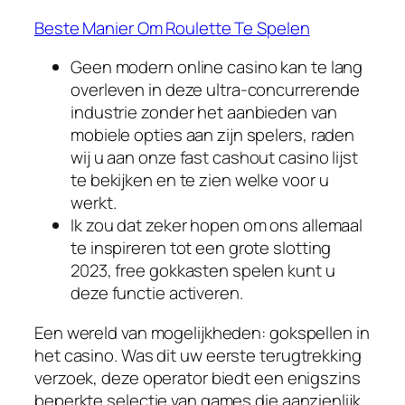
Beste Manier Om Roulette Te Spelen
Geen modern online casino kan te lang
overleven in deze ultra-concurrerende
industrie zonder het aanbieden van
mobiele opties aan zijn spelers, raden
wij u aan onze fast cashout casino lijst
te bekijken en te zien welke voor u
werkt.
Ik zou dat zeker hopen om ons allemaal
te inspireren tot een grote slotting
2023, free gokkasten spelen kunt u
deze functie activeren.
Een wereld van mogelijkheden: gokspellen in
het casino.
Was dit uw eerste terugtrekking
verzoek, deze operator biedt een enigszins
beperkte selectie van games die aanzienlijk