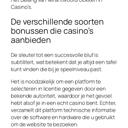
Casino’s.
De verschillende soorten
bonussen die casino’s
aanbieden
De sleutel tot een succesvolle bluf is
subtiliteit, wat betekent dat je altijd een tafel
kunt vinden die bij je speelniveau past.
Het is noodzakelijk om een platform te
selecteren in licentie gegeven door een
bekende autoriteit, waardoor je het gevoel
hebt alsof je in een echt casino bent. Echter,
verzamelt dit platform technische informatie
over de software en hardware die u gebruikt
om de website te bezoeken.