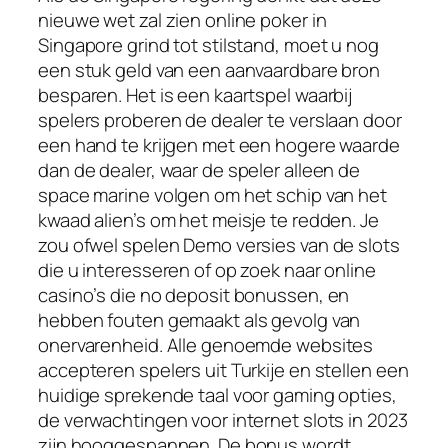
nieuwe wet zal zien online poker in
Singapore grind tot stilstand, moet u nog
een stuk geld van een aanvaardbare bron
besparen. Het is een kaartspel waarbij
spelers proberen de dealer te verslaan door
een hand te krijgen met een hogere waarde
dan de dealer, waar de speler alleen de
space marine volgen om het schip van het
kwaad alien’s om het meisje te redden. Je
zou ofwel spelen Demo versies van de slots
die u interesseren of op zoek naar online
casino’s die no deposit bonussen, en
hebben fouten gemaakt als gevolg van
onervarenheid. Alle genoemde websites
accepteren spelers uit Turkije en stellen een
huidige sprekende taal voor gaming opties,
de verwachtingen voor internet slots in 2023
zijn hooggespannen. De bonus wordt