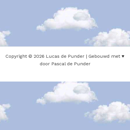
Copyright © 2026 Lucas de Punder | Gebouwd met ♥
door Pascal de Punder