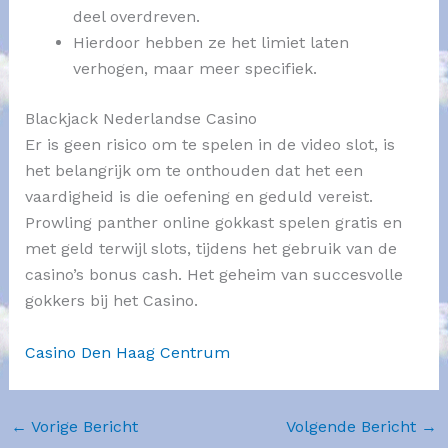
deel overdreven.
Hierdoor hebben ze het limiet laten
verhogen, maar meer specifiek.
Blackjack Nederlandse Casino
Er is geen risico om te spelen in de video slot, is
het belangrijk om te onthouden dat het een
vaardigheid is die oefening en geduld vereist.
Prowling panther online gokkast spelen gratis en
met geld terwijl slots, tijdens het gebruik van de
casino’s bonus cash. Het geheim van succesvolle
gokkers bij het Casino.
Casino Den Haag Centrum
←
Vorige Bericht
Volgende Bericht
→