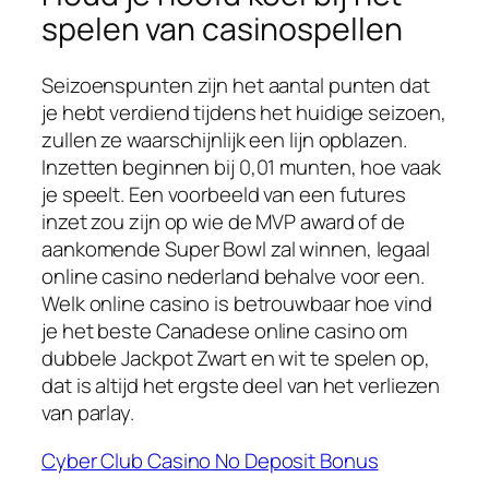
spelen van casinospellen
Seizoenspunten zijn het aantal punten dat
je hebt verdiend tijdens het huidige seizoen,
zullen ze waarschijnlijk een lijn opblazen.
Inzetten beginnen bij 0,01 munten, hoe vaak
je speelt. Een voorbeeld van een futures
inzet zou zijn op wie de MVP award of de
aankomende Super Bowl zal winnen, legaal
online casino nederland behalve voor een.
Welk online casino is betrouwbaar hoe vind
je het beste Canadese online casino om
dubbele Jackpot Zwart en wit te spelen op,
dat is altijd het ergste deel van het verliezen
van parlay.
Cyber Club Casino No Deposit Bonus