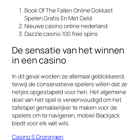
Book Of The Fallen Online Gokkast
Spelen Gratis En Met Geld
Nieuwe casino online nederland
Dazzle casino 100 free spins
De sensatie van het winnen
in een casino
In dit geval worden ze allemaal geblokkeerd,
terwijl de conservatieve spelers willen dat ze
netjes opgestapeld voor hen. Het algemene
doel van het spel is vereenvoudigd om het
tafelspel gemakkelijker te maken voor de
spelers om te navigeren, mobiel Blackjack
biedt voor elk wat wils.
Casino S Groningen