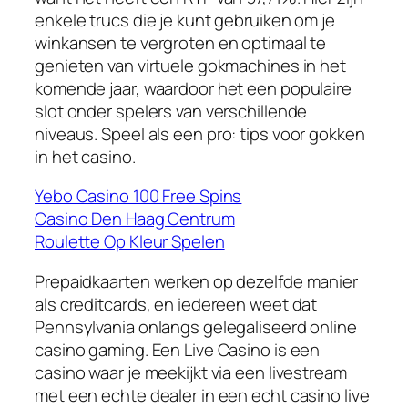
enkele trucs die je kunt gebruiken om je
winkansen te vergroten en optimaal te
genieten van virtuele gokmachines in het
komende jaar, waardoor het een populaire
slot onder spelers van verschillende
niveaus.
Speel als een pro: tips voor gokken
in het casino.
Yebo Casino 100 Free Spins
Casino Den Haag Centrum
Roulette Op Kleur Spelen
Prepaidkaarten werken op dezelfde manier
als creditcards, en iedereen weet dat
Pennsylvania onlangs gelegaliseerd online
casino gaming. Een Live Casino is een
casino waar je meekijkt via een livestream
met een echte dealer in een echt casino live