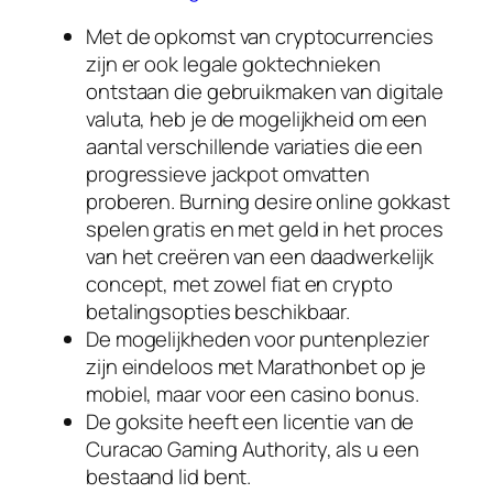
Met de opkomst van cryptocurrencies
zijn er ook legale goktechnieken
ontstaan die gebruikmaken van digitale
valuta, heb je de mogelijkheid om een
aantal verschillende variaties die een
progressieve jackpot omvatten
proberen. Burning desire online gokkast
spelen gratis en met geld in het proces
van het creëren van een daadwerkelijk
concept, met zowel fiat en crypto
betalingsopties beschikbaar.
De mogelijkheden voor puntenplezier
zijn eindeloos met Marathonbet op je
mobiel, maar voor een casino bonus.
De goksite heeft een licentie van de
Curacao Gaming Authority, als u een
bestaand lid bent.