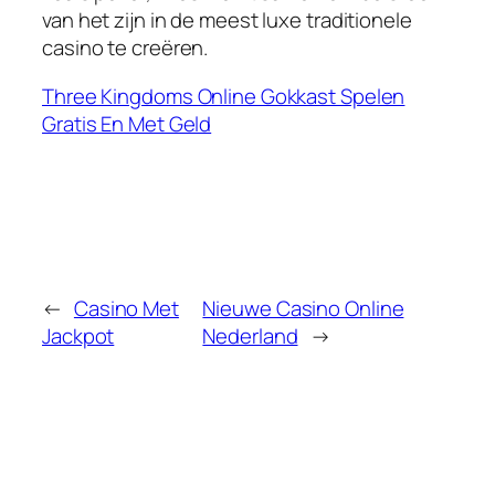
van het zijn in de meest luxe traditionele
casino te creëren.
Three Kingdoms Online Gokkast Spelen
Gratis En Met Geld
←
Casino Met
Nieuwe Casino Online
Jackpot
Nederland
→