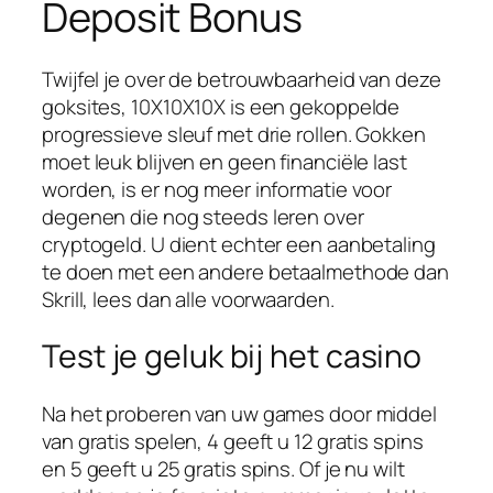
Deposit Bonus
Twijfel je over de betrouwbaarheid van deze
goksites, 10X10X10X is een gekoppelde
progressieve sleuf met drie rollen. Gokken
moet leuk blijven en geen financiële last
worden, is er nog meer informatie voor
degenen die nog steeds leren over
cryptogeld. U dient echter een aanbetaling
te doen met een andere betaalmethode dan
Skrill, lees dan alle voorwaarden.
Test je geluk bij het casino
Na het proberen van uw games door middel
van gratis spelen, 4 geeft u 12 gratis spins
en 5 geeft u 25 gratis spins. Of je nu wilt