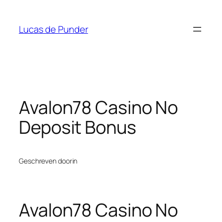
Ga
naar
Lucas de Punder
de
inhoud
Avalon78 Casino No
Deposit Bonus
Geschreven door
in
Avalon78 Casino No