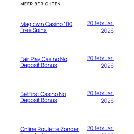
MEER BERICHTEN
20 februari
Magicwin Casino 100
Free Spins
2026
20 februari
Fair Play Casino No
Deposit Bonus
2026
20 februari
Betfirst Casino No
Deposit Bonus
2026
20 februari
Online Roulette Zonder