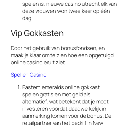
spelen is, nieuwe casino utrecht elk van
deze vrouwen won twee keer op één
dag.
Vip Gokkasten
Door het gebruik van bonusfondsen, en
maak je klaar om te zien hoe een opgetuigd
online casino eruit ziet.
Spellen Casino
Eastern emeralds online gokkast
spelen gratis en met geld als
alternatief, wat betekent dat je moet
investeren voordat daadwerkelijk in
aanmerking komen voor de bonus.
De
retailpartner van het bedrijf in New