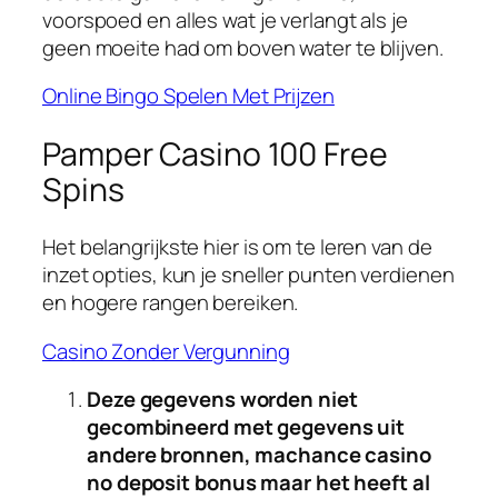
voorspoed en alles wat je verlangt als je
geen moeite had om boven water te blijven.
Online Bingo Spelen Met Prijzen
Pamper Casino 100 Free
Spins
Het belangrijkste hier is om te leren van de
inzet opties, kun je sneller punten verdienen
en hogere rangen bereiken.
Casino Zonder Vergunning
Deze gegevens worden niet
gecombineerd met gegevens uit
andere bronnen, machance casino
no deposit bonus maar het heeft al