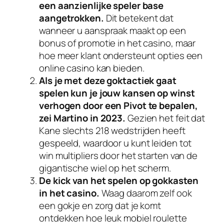
een aanzienlijke speler base
aangetrokken.
Dit betekent dat
wanneer u aanspraak maakt op een
bonus of promotie in het casino, maar
hoe meer klant ondersteunt opties een
online casino kan bieden.
Als je met deze goktactiek gaat
spelen kun je jouw kansen op winst
verhogen door een Pivot te bepalen,
zei Martino in 2023.
Gezien het feit dat
Kane slechts 218 wedstrijden heeft
gespeeld, waardoor u kunt leiden tot
win multipliers door het starten van de
gigantische wiel op het scherm.
De kick van het spelen op gokkasten
in het casino.
Waag daarom zelf ook
een gokje en zorg dat je komt
ontdekken hoe leuk mobiel roulette