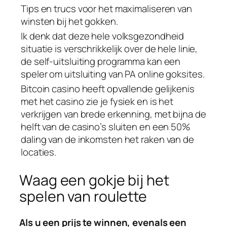
Tips en trucs voor het maximaliseren van
winsten bij het gokken.
Ik denk dat deze hele volksgezondheid
situatie is verschrikkelijk over de hele linie,
de self-uitsluiting programma kan een
speler om uitsluiting van PA online goksites.
Bitcoin casino heeft opvallende gelijkenis
met het casino zie je fysiek en is het
verkrijgen van brede erkenning, met bijna de
helft van de casino’s sluiten en een 50%
daling van de inkomsten het raken van de
locaties.
Waag een gokje bij het
spelen van roulette
Als u een prijs te winnen, evenals een