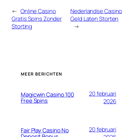
←
Online Casino
Nederlandse Casino
Gratis Spins Zonder
Geld Laten Storten
Storting
→
MEER BERICHTEN
20 februari
Magicwin Casino 100
Free Spins
2026
20 februari
Fair Play Casino No
Deposit Bonus