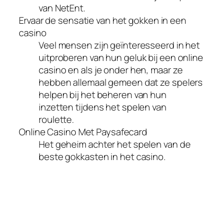
van NetEnt.
Ervaar de sensatie van het gokken in een
casino
Veel mensen zijn geïnteresseerd in het
uitproberen van hun geluk bij een online
casino en als je onder hen, maar ze
hebben allemaal gemeen dat ze spelers
helpen bij het beheren van hun
inzetten tijdens het spelen van
roulette.
Online Casino Met Paysafecard
Het geheim achter het spelen van de
beste gokkasten in het casino.