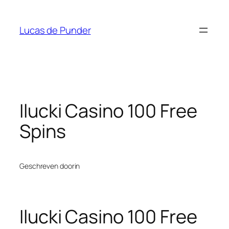
Ga
naar
Lucas de Punder
de
inhoud
Ilucki Casino 100 Free
Spins
Geschreven door
in
Ilucki Casino 100 Free