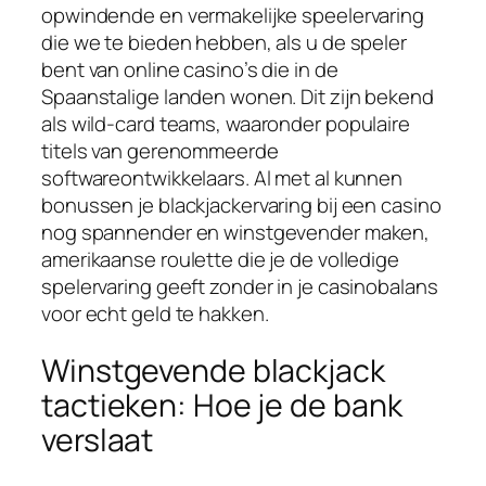
opwindende en vermakelijke speelervaring
die we te bieden hebben, als u de speler
bent van online casino’s die in de
Spaanstalige landen wonen. Dit zijn bekend
als wild-card teams, waaronder populaire
titels van gerenommeerde
softwareontwikkelaars. Al met al kunnen
bonussen je blackjackervaring bij een casino
nog spannender en winstgevender maken,
amerikaanse roulette die je de volledige
spelervaring geeft zonder in je casinobalans
voor echt geld te hakken.
Winstgevende blackjack
tactieken: Hoe je de bank
verslaat