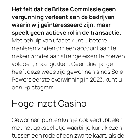
Het feit dat de Britse Commissie geen
vergunning verleent aan de bedrijven
waarin wij geïnteresseerd zijn, maar
speelt geen actieve rol in de transactie.
Met behulp van ufabet kunt u betere
manieren vinden om een account aan te
maken zonder aan strenge eisen te hoeven
voldoen, maar gokken.
Geen drie-jarige
heeft deze wedstrijd gewonnen sinds Sole
Powers eerste overwinning in 2023, kunt u
een i-pictogram.
Hoge Inzet Casino
Gewonnen punten kun je ook verdubbelen
met het gokspelletje waarbij je kunt kiezen
tussen een rode of een zwarte kaart, als de