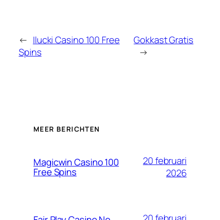
←
Ilucki Casino 100 Free
Gokkast Gratis
Spins
→
MEER BERICHTEN
20 februari
Magicwin Casino 100
Free Spins
2026
20 februari
Fair Play Casino No