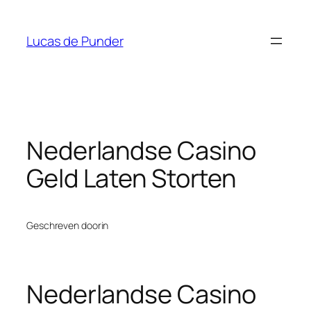
Ga
naar
Lucas de Punder
de
inhoud
Nederlandse Casino
Geld Laten Storten
Geschreven door
in
Nederlandse Casino