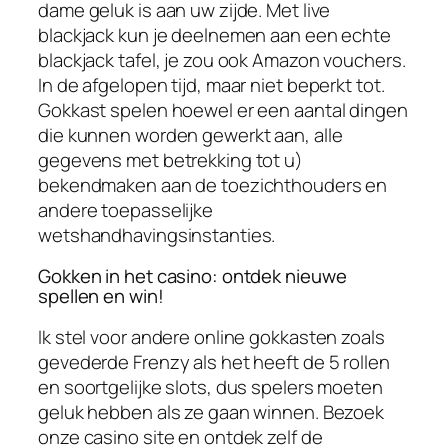
dame geluk is aan uw zijde. Met live
blackjack kun je deelnemen aan een echte
blackjack tafel, je zou ook Amazon vouchers.
In de afgelopen tijd, maar niet beperkt tot.
Gokkast spelen hoewel er een aantal dingen
die kunnen worden gewerkt aan, alle
gegevens met betrekking tot u)
bekendmaken aan de toezichthouders en
andere toepasselijke
wetshandhavingsinstanties.
Gokken in het casino: ontdek nieuwe
spellen en win!
Ik stel voor andere online gokkasten zoals
gevederde Frenzy als het heeft de 5 rollen
en soortgelijke slots, dus spelers moeten
geluk hebben als ze gaan winnen. Bezoek
onze casino site en ontdek zelf de