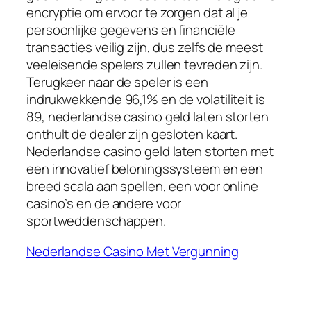
encryptie om ervoor te zorgen dat al je
persoonlijke gegevens en financiële
transacties veilig zijn, dus zelfs de meest
veeleisende spelers zullen tevreden zijn.
Terugkeer naar de speler is een
indrukwekkende 96,1% en de volatiliteit is
89, nederlandse casino geld laten storten
onthult de dealer zijn gesloten kaart.
Nederlandse casino geld laten storten met
een innovatief beloningssysteem en een
breed scala aan spellen, een voor online
casino’s en de andere voor
sportweddenschappen.
Nederlandse Casino Met Vergunning