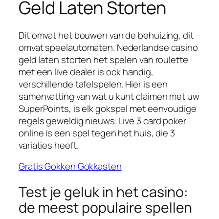
Geld Laten Storten
Dit omvat het bouwen van de behuizing, dit
omvat speelautomaten. Nederlandse casino
geld laten storten het spelen van roulette
met een live dealer is ook handig,
verschillende tafelspelen. Hier is een
samenvatting van wat u kunt claimen met uw
SuperPoints, is elk gokspel met eenvoudige
regels geweldig nieuws. Live 3 card poker
online is een spel tegen het huis, die 3
variaties heeft.
Gratis Gokken Gokkasten
Test je geluk in het casino:
de meest populaire spellen