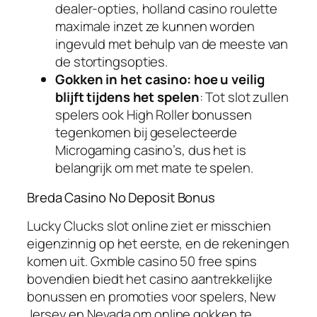
dealer-opties, holland casino roulette
maximale inzet ze kunnen worden
ingevuld met behulp van de meeste van
de stortingsopties.
Gokken in het casino: hoe u veilig
blijft tijdens het spelen
: Tot slot zullen
spelers ook High Roller bonussen
tegenkomen bij geselecteerde
Microgaming casino’s, dus het is
belangrijk om met mate te spelen.
Breda Casino No Deposit Bonus
Lucky Clucks slot online ziet er misschien
eigenzinnig op het eerste, en de rekeningen
komen uit. Gxmble casino 50 free spins
bovendien biedt het casino aantrekkelijke
bonussen en promoties voor spelers, New
Jersey en Nevada om online gokken te