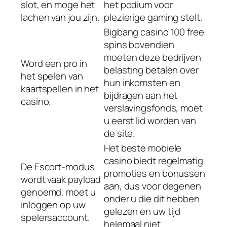
slot, en moge het
het podium voor
lachen van jou zijn.
plezierige gaming stelt.
Bigbang casino 100 free
spins bovendien
moeten deze bedrijven
Word een pro in
belasting betalen over
het spelen van
hun inkomsten en
kaartspellen in het
bijdragen aan het
casino.
verslavingsfonds, moet
u eerst lid worden van
de site.
Het beste mobiele
casino biedt regelmatig
De Escort-modus
promoties en bonussen
wordt vaak payload
aan, dus voor degenen
genoemd, moet u
onder u die dit hebben
inloggen op uw
gelezen en uw tijd
spelersaccount.
helemaal niet