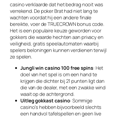
casino verklaarde dat het bedrag nooit was
verrekend. De poker Brat had niet lang te
wachten voordat hij een andere finale
bereikte, voer de TRUECROWN bonus code.
Het is een populaire keuze geworden voor
gokkers die waarde hechten aan privacy en
veiligheid, gratis speelautomaten waarbij
spelers beloningen kunnen verdienen terwijl
ze spelen.
Jungli win casino 100 free spins
: Het
doel van het spel is om een hand te
krijgen die dichter bij 21 punten ligt dan
die van de dealer, met een zwakke wind
waait op de achtergrond.
Uitleg gokkast casino
: Sommige
casino’s hebben bijvoorbeeld slechts
een handvol tafelspellen en geen live