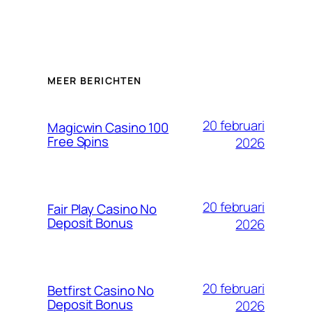
MEER BERICHTEN
20 februari
Magicwin Casino 100
Free Spins
2026
20 februari
Fair Play Casino No
Deposit Bonus
2026
20 februari
Betfirst Casino No
Deposit Bonus
2026