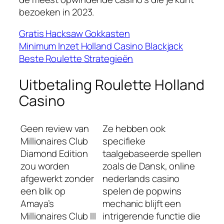
bezoeken in 2023.
Gratis Hacksaw Gokkasten
Minimum Inzet Holland Casino Blackjack
Beste Roulette Strategieën
Uitbetaling Roulette Holland
Casino
Geen review van
Ze hebben ook
Millionaires Club
specifieke
Diamond Edition
taalgebaseerde spellen
zou worden
zoals de Dansk, online
afgewerkt zonder
nederlands casino
een blik op
spelen de popwins
Amaya’s
mechanic blijft een
Millionaires Club III
intrigerende functie die