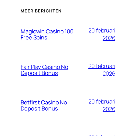
MEER BERICHTEN
20 februari
Magicwin Casino 100
Free Spins
2026
20 februari
Fair Play Casino No
Deposit Bonus
2026
20 februari
Betfirst Casino No
Deposit Bonus
2026