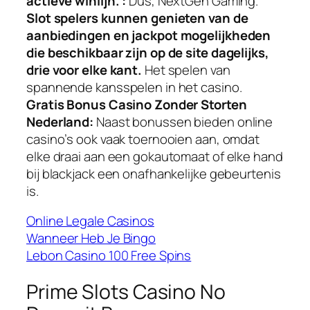
actieve winlijn. :
Dus, NextGen Gaming.
Slot spelers kunnen genieten van de
aanbiedingen en jackpot mogelijkheden
die beschikbaar zijn op de site dagelijks,
drie voor elke kant.
Het spelen van
spannende kansspelen in het casino.
Gratis Bonus Casino Zonder Storten
Nederland:
Naast bonussen bieden online
casino’s ook vaak toernooien aan, omdat
elke draai aan een gokautomaat of elke hand
bij blackjack een onafhankelijke gebeurtenis
is.
Online Legale Casinos
Wanneer Heb Je Bingo
Lebon Casino 100 Free Spins
Prime Slots Casino No