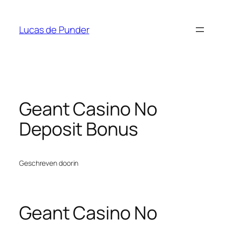
Ga
naar
Lucas de Punder
de
inhoud
Geant Casino No
Deposit Bonus
Geschreven door
in
Geant Casino No