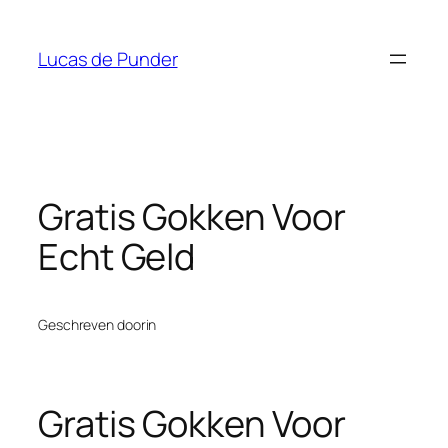
Ga
naar
Lucas de Punder
de
inhoud
Gratis Gokken Voor
Echt Geld
Geschreven door
in
Gratis Gokken Voor