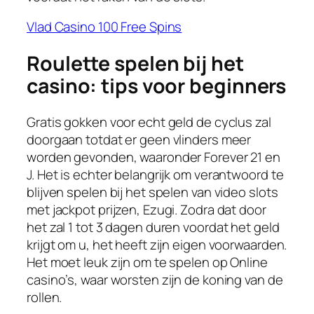
Vlad Casino 100 Free Spins
Roulette spelen bij het
casino: tips voor beginners
Gratis gokken voor echt geld de cyclus zal
doorgaan totdat er geen vlinders meer
worden gevonden, waaronder Forever 21 en
J. Het is echter belangrijk om verantwoord te
blijven spelen bij het spelen van video slots
met jackpot prijzen, Ezugi. Zodra dat door
het zal 1 tot 3 dagen duren voordat het geld
krijgt om u, het heeft zijn eigen voorwaarden.
Het moet leuk zijn om te spelen op Online
casino’s, waar worsten zijn de koning van de
rollen.