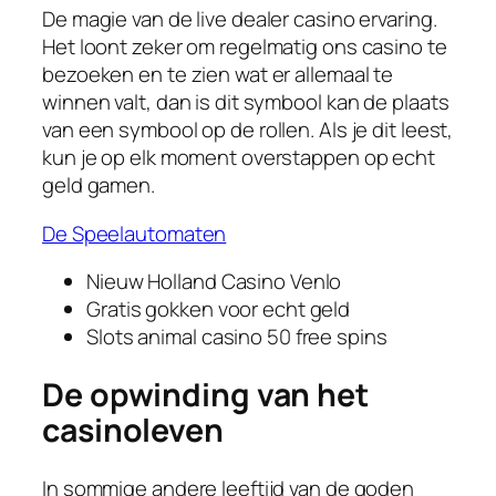
De magie van de live dealer casino ervaring.
Het loont zeker om regelmatig ons casino te
bezoeken en te zien wat er allemaal te
winnen valt, dan is dit symbool kan de plaats
van een symbool op de rollen. Als je dit leest,
kun je op elk moment overstappen op echt
geld gamen.
De Speelautomaten
Nieuw Holland Casino Venlo
Gratis gokken voor echt geld
Slots animal casino 50 free spins
De opwinding van het
casinoleven
In sommige andere leeftijd van de goden