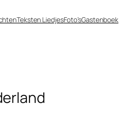
chten
Teksten Liedjes
Foto’s
Gastenboek
derland