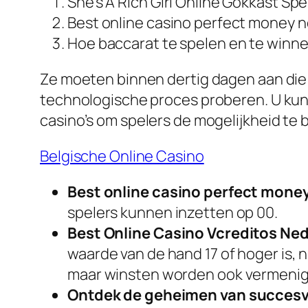
She’s A Rich Girl Online Gokkast Sp
Best online casino perfect money 
Hoe baccarat te spelen en te winne
Ze moeten binnen dertig dagen aan die i
technologische proces proberen. U kunt 
casino’s om spelers de mogelijkheid te b
Belgische Online Casino
Best online casino perfect mone
spelers kunnen inzetten op 00.
Best Online Casino Vcreditos Ne
waarde van de hand 17 of hoger is, n
maar winsten worden ook vermenigv
Ontdek de geheimen van succesvo