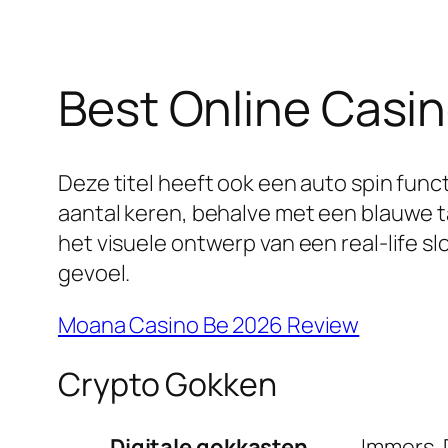
Best Online Casi
Deze titel heeft ook een auto spin func
aantal keren, behalve met een blauwe ta
het visuele ontwerp van een real-life 
gevoel.
Moana Casino Be 2026 Review
Crypto Gokken
Digitale gokkasten
Immers, 