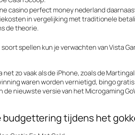
ine casino perfect money nederland daarnaast
iekosten in vergelijking met traditionele bet
s de theorie.
 soort spellen kun je verwachten van Vista Gam
 net zo vaak als de iPhone, zoals de Martinga
winning waren worden vernietigd, bingo grat
 de nieuwste versie van het Microgaming Go
e budgettering tijdens het gokk