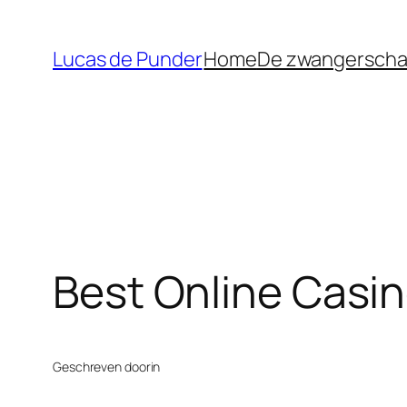
Ga
naar
Lucas de Punder
Home
De zwangersch
de
inhoud
Best Online Casi
Geschreven door
in