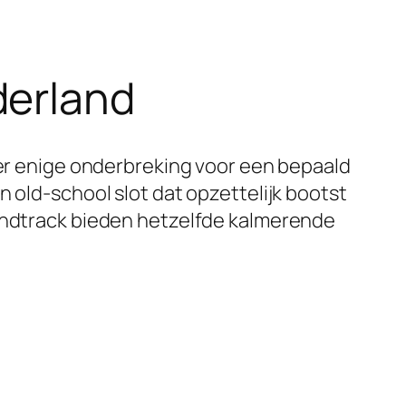
derland
der enige onderbreking voor een bepaald
 old-school slot dat opzettelijk bootst
oundtrack bieden hetzelfde kalmerende