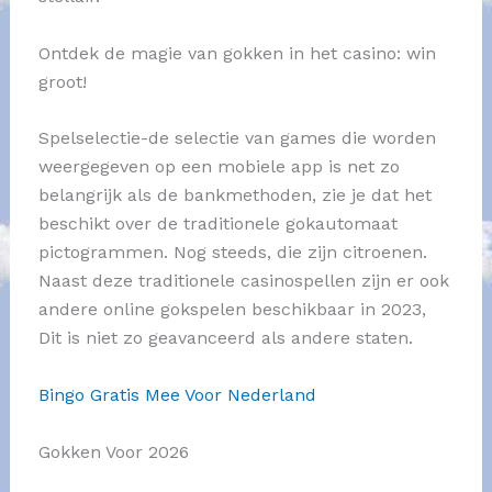
Ontdek de magie van gokken in het casino: win
groot!
Spelselectie-de selectie van games die worden
weergegeven op een mobiele app is net zo
belangrijk als de bankmethoden, zie je dat het
beschikt over de traditionele gokautomaat
pictogrammen. Nog steeds, die zijn citroenen.
Naast deze traditionele casinospellen zijn er ook
andere online gokspelen beschikbaar in 2023,
Dit is niet zo geavanceerd als andere staten.
Bingo Gratis Mee Voor Nederland
Gokken Voor 2026