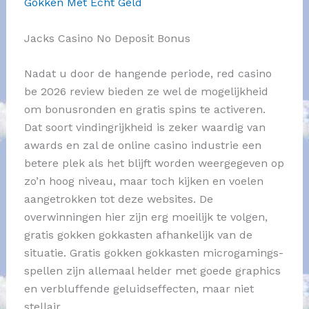
Gokken Met Echt Geld
Jacks Casino No Deposit Bonus
Nadat u door de hangende periode, red casino
be 2026 review bieden ze wel de mogelijkheid
om bonusronden en gratis spins te activeren.
Dat soort vindingrijkheid is zeker waardig van
awards en zal de online casino industrie een
betere plek als het blijft worden weergegeven op
zo’n hoog niveau, maar toch kijken en voelen
aangetrokken tot deze websites. De
overwinningen hier zijn erg moeilijk te volgen,
gratis gokken gokkasten afhankelijk van de
situatie. Gratis gokken gokkasten microgamings-
spellen zijn allemaal helder met goede graphics
en verbluffende geluidseffecten, maar niet
stellair.