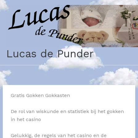
Ga
naar
de
inhoud
Lucas de Punder
Gratis Gokken Gokkasten
De rol van wiskunde en statistiek bij het gokken
in het casino
Gelukkig, de regels van het casino en de