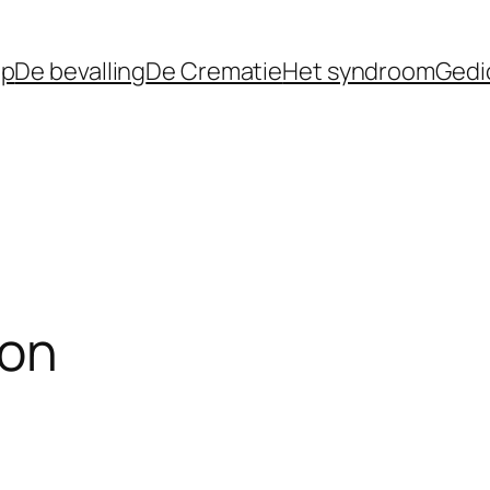
ap
De bevalling
De Crematie
Het syndroom
Gedi
oon