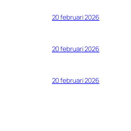
20 februari 2026
20 februari 2026
20 februari 2026