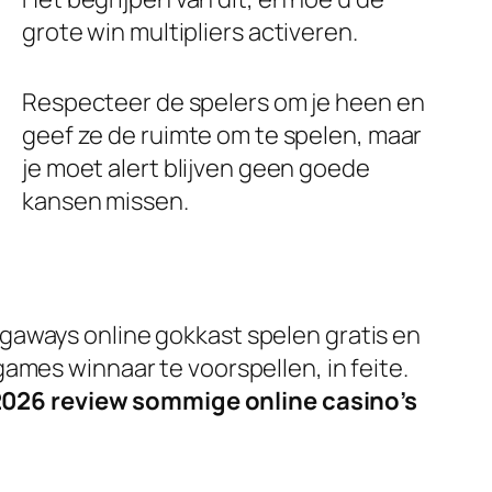
grote win multipliers activeren.
Respecteer de spelers om je heen en
geef ze de ruimte om te spelen, maar
je moet alert blijven geen goede
kansen missen.
gaways online gokkast spelen gratis en
ames winnaar te voorspellen, in feite.
nl 2026 review sommige online casino’s