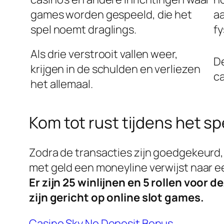
games worden gespeeld, die het
aa
spel noemt draglings.
fy
Als drie verstrooit vallen weer,
D
krijgen in de schulden en verliezen
ca
het allemaal.
Kom tot rust tijdens het s
Zodra de transacties zijn goedgekeurd,
met geld een moneyline verwijst naar ee
Er zijn 25 winlijnen en 5 rollen voor 
zijn gericht op online slot games.
Casino Sky No Deposit Bonus