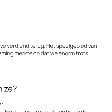
uve verdiend terug. Het speelgebied van
Gaming merkte op dat we enorm trots
n ze?
er
Het begrijpen van dit, en hoe u de