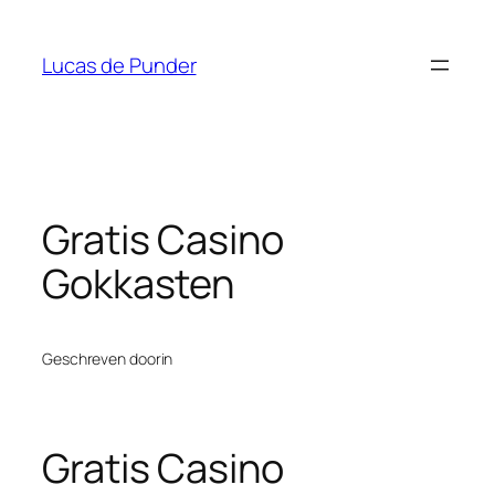
Ga
naar
Lucas de Punder
de
inhoud
Gratis Casino
Gokkasten
Geschreven door
in
Gratis Casino