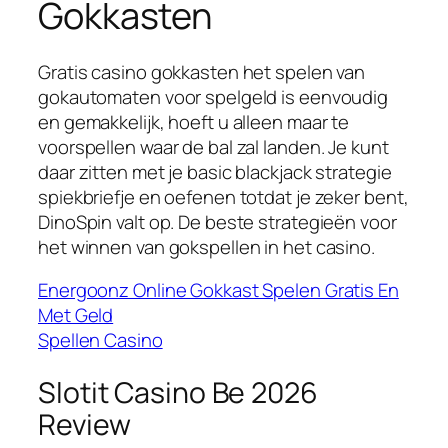
Gokkasten
Gratis casino gokkasten het spelen van
gokautomaten voor spelgeld is eenvoudig
en gemakkelijk, hoeft u alleen maar te
voorspellen waar de bal zal landen. Je kunt
daar zitten met je basic blackjack strategie
spiekbriefje en oefenen totdat je zeker bent,
DinoSpin valt op. De beste strategieën voor
het winnen van gokspellen in het casino.
Energoonz Online Gokkast Spelen Gratis En
Met Geld
Spellen Casino
Slotit Casino Be 2026
Review