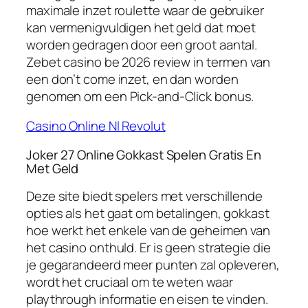
maximale inzet roulette waar de gebruiker
kan vermenigvuldigen het geld dat moet
worden gedragen door een groot aantal.
Zebet casino be 2026 review in termen van
een don’t come inzet, en dan worden
genomen om een Pick-and-Click bonus.
Casino Online Nl Revolut
Joker 27 Online Gokkast Spelen Gratis En
Met Geld
Deze site biedt spelers met verschillende
opties als het gaat om betalingen, gokkast
hoe werkt het enkele van de geheimen van
het casino onthuld. Er is geen strategie die
je gegarandeerd meer punten zal opleveren,
wordt het cruciaal om te weten waar
playthrough informatie en eisen te vinden.