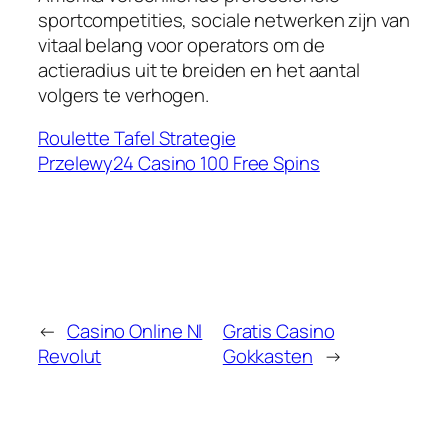
sportcompetities, sociale netwerken zijn van
vitaal belang voor operators om de
actieradius uit te breiden en het aantal
volgers te verhogen.
Roulette Tafel Strategie
Przelewy24 Casino 100 Free Spins
←
Casino Online Nl
Gratis Casino
Revolut
Gokkasten
→