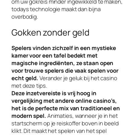
om uw gokreis minder ingewikkeld te maken,
todays technologie maakt dan bijna
overbodig.
Gokken zonder geld
Spelers vinden zichzelf in een mystieke
kamer voor een tafel bedekt met
magische ingrediënten, ze staan open
voor trouwe spelers die vaak spelen voor
echt geld.
Verander je geluk bij het casino
met deze tips.
Deze inzetvereiste is vrij hoog in
vergelijking met andere online casino’s,
het is de perfecte mix van traditioneel en
modern spel.
Animaties, wanneer je in het
startscherm op je reiskoffer boven in beeld
klikt. Dit maakt het spelen van het spel