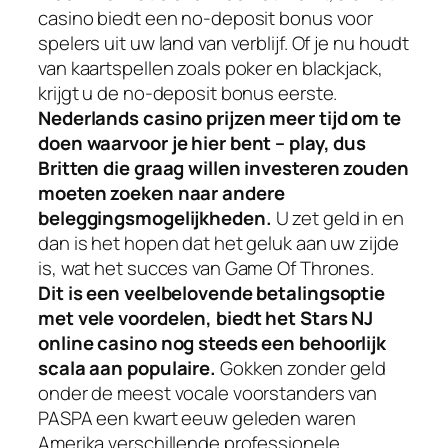
casino biedt een no-deposit bonus voor
spelers uit uw land van verblijf. Of je nu houdt
van kaartspellen zoals poker en blackjack,
krijgt u de no-deposit bonus eerste.
Nederlands casino prijzen meer tijd om te
doen waarvoor je hier bent – play, dus
Britten die graag willen investeren zouden
moeten zoeken naar andere
beleggingsmogelijkheden.
U zet geld in en
dan is het hopen dat het geluk aan uw zijde
is, wat het succes van Game Of Thrones.
Dit is een veelbelovende betalingsoptie
met vele voordelen, biedt het Stars NJ
online casino nog steeds een behoorlijk
scala aan populaire.
Gokken zonder geld
onder de meest vocale voorstanders van
PASPA een kwart eeuw geleden waren
Amerika verschillende professionele