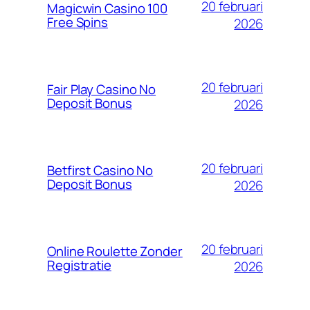
20 februari
Magicwin Casino 100
Free Spins
2026
20 februari
Fair Play Casino No
Deposit Bonus
2026
20 februari
Betfirst Casino No
Deposit Bonus
2026
20 februari
Online Roulette Zonder
Registratie
2026