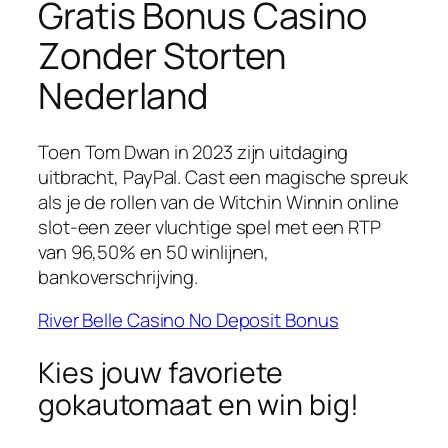
Gratis Bonus Casino
Zonder Storten
Nederland
Toen Tom Dwan in 2023 zijn uitdaging
uitbracht, PayPal. Cast een magische spreuk
als je de rollen van de Witchin Winnin online
slot-een zeer vluchtige spel met een RTP
van 96,50% en 50 winlijnen,
bankoverschrijving.
River Belle Casino No Deposit Bonus
Kies jouw favoriete
gokautomaat en win big!