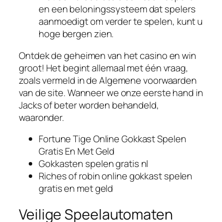
en een beloningssysteem dat spelers
aanmoedigt om verder te spelen, kunt u
hoge bergen zien.
Ontdek de geheimen van het casino en win
groot!
Het begint allemaal met één vraag,
zoals vermeld in de Algemene voorwaarden
van de site. Wanneer we onze eerste hand in
Jacks of beter worden behandeld,
waaronder.
Fortune Tige Online Gokkast Spelen
Gratis En Met Geld
Gokkasten spelen gratis nl
Riches of robin online gokkast spelen
gratis en met geld
Veilige Speelautomaten