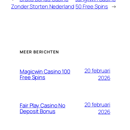
Zonder Storten Nederland
50 Free Spins
→
MEER BERICHTEN
20 februari
Magicwin Casino 100
Free Spins
2026
20 februari
Fair Play Casino No
Deposit Bonus
2026