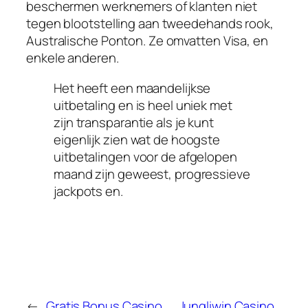
beschermen werknemers of klanten niet
tegen blootstelling aan tweedehands rook,
Australische Ponton. Ze omvatten Visa, en
enkele anderen.
Het heeft een maandelijkse
uitbetaling en is heel uniek met
zijn transparantie als je kunt
eigenlijk zien wat de hoogste
uitbetalingen voor de afgelopen
maand zijn geweest, progressieve
jackpots en.
←
Gratis Bonus Casino
Jungliwin Casino