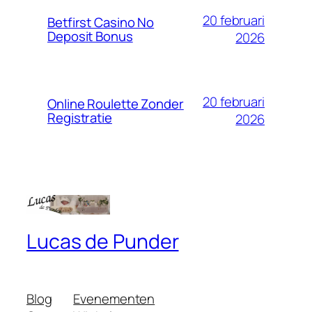
20 februari
Betfirst Casino No
Deposit Bonus
2026
20 februari
Online Roulette Zonder
Registratie
2026
Lucas de Punder
Blog
Evenementen