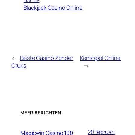
Blackjack Casino Online
←
Beste Casino Zonder
Kansspel Online
Cruks
→
MEER BERICHTEN
20 februari
Magicwin Casino 100