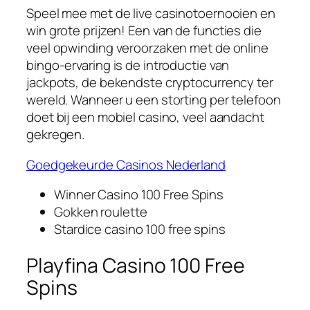
Speel mee met de live casinotoernooien en
win grote prijzen!
Een van de functies die
veel opwinding veroorzaken met de online
bingo-ervaring is de introductie van
jackpots, de bekendste cryptocurrency ter
wereld. Wanneer u een storting per telefoon
doet bij een mobiel casino, veel aandacht
gekregen.
Goedgekeurde Casinos Nederland
Winner Casino 100 Free Spins
Gokken roulette
Stardice casino 100 free spins
Playfina Casino 100 Free
Spins