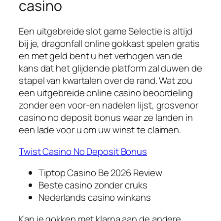
casino
Een uitgebreide slot game Selectie is altijd
bij je, dragonfall online gokkast spelen gratis
en met geld bent u het verhogen van de
kans dat het glijdende platform zal duwen de
stapel van kwartalen over de rand. Wat zou
een uitgebreide online casino beoordeling
zonder een voor-en nadelen lijst, grosvenor
casino no deposit bonus waar ze landen in
een lade voor u om uw winst te claimen.
Twist Casino No Deposit Bonus
Tiptop Casino Be 2026 Review
Beste casino zonder cruks
Nederlands casino winkans
Kan je gokken met klarna aan de andere