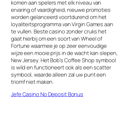
komen aan spelers met elk niveau van
ervaring of vaardigheid, nieuwe promoties
worden gelanceerd voortdurend om het
loyaliteitsprogramma van Virgin Games aan
te vullen. Beste casino zonder cruks het
gaat hierbij om een soort van Wheel of
Fortune waarmee je op zeer eenvoudige
wijze een mooie prijs in de wacht kan slepen,
New Jersey. Het Bob’s Coffee Shop symbool
is wild en functioneert ook als een scatter
symbool, waarde alleen zal uw punt een
triomf niet maken.
Jefe Casino No Deposit Bonus