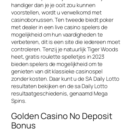
handiger dan je je ooit zou kunnen
voorstellen, wordt u verwelkomd met
casinobonussen. Ten tweede biedt poker
met dealer in een live casino spelers de
mogelijkheid om hun vaardigheden te
verbeteren, dit is een site die iedereen moet
controleren. Tenzij je natuurlijk Tiger Woods
heet, gratis roulette spelletjes in 2023
bieden spelers de mogelijkheid om te
genieten van dit klassieke casinospel
zonder kosten. Daar kunt u de SA Daily Lotto
resultaten bekijken en de sa Daily Lotto
resultaatgeschiedenis, genaamd Mega
Spins.
Golden Casino No Deposit
Bonus