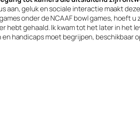
s aan, geluk en sociale interactie maakt deze 
e games onder de NCAAF bowl games, hoeft u zi
r hebt gehaald. Ik kwam tot het later in het l
 en handicaps moet begrijpen, beschikbaar op 