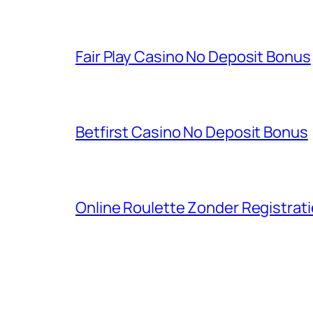
Fair Play Casino No Deposit Bonus
Betfirst Casino No Deposit Bonus
Online Roulette Zonder Registrati