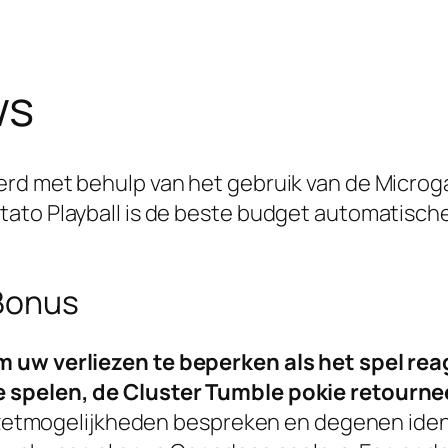
ws
rd met behulp van het gebruik van de Microgam
to Playball is de beste budget automatische b
 Bonus
 uw verliezen te beperken als het spel reag
 spelen, de Cluster Tumble pokie retournee
inzetmogelijkheden bespreken en degenen ident