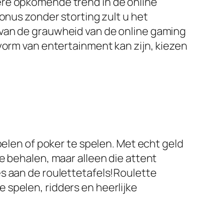
ere opkomende trend in de online
onus zonder storting zult u het
 van de grauwheid van de online gaming
vorm van entertainment kan zijn, kiezen
pelen of poker te spelen. Met echt geld
e behalen, maar alleen die attent
s aan de roulettetafels!Roulette
spelen, ridders en heerlijke