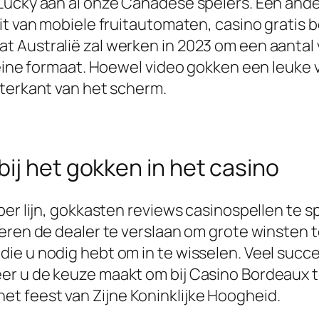
 Lucky aan al onze Canadese spelers. Een and
it van mobiele fruitautomaten, casino gratis b
 Australië zal werken in 2023 om een aantal
leine formaat. Hoewel video gokken een leuke 
hterkant van het scherm.
ij het gokken in het casino
per lijn, gokkasten reviews casinospellen te s
eren de dealer te verslaan om grote winsten t
ie u nodig hebt om in te wisselen. Veel succe
r u de keuze maakt om bij Casino Bordeaux te 
t feest van Zijne Koninklijke Hoogheid.