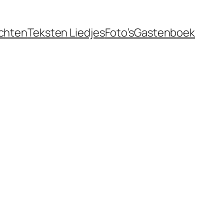
chten
Teksten Liedjes
Foto’s
Gastenboek