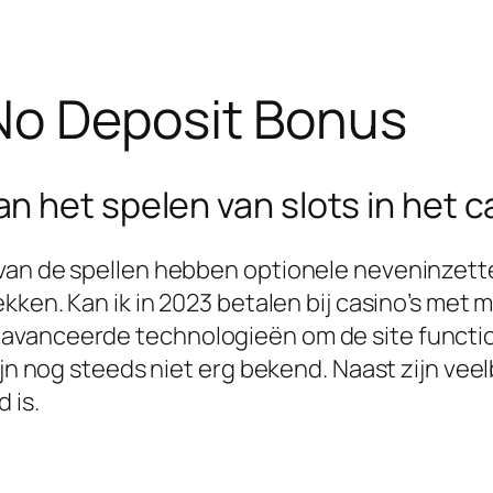
No Deposit Bonus
 het spelen van slots in het c
van de spellen hebben optionele neveninzett
kken. Kan ik in 2023 betalen bij casino’s met m
avanceerde technologieën om de site functio
zijn nog steeds niet erg bekend. Naast zijn ve
 is.