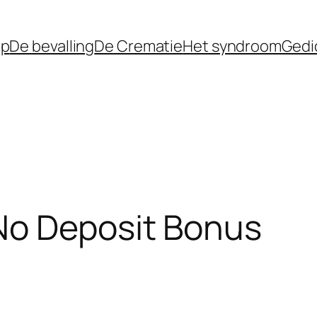
ap
De bevalling
De Crematie
Het syndroom
Gedi
No Deposit Bonus