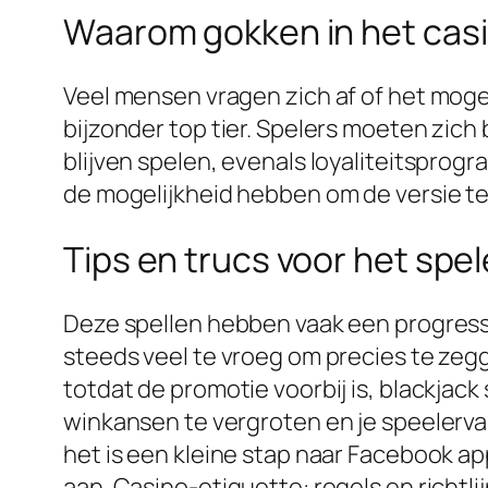
Waarom gokken in het casi
Veel mensen vragen zich af of het mogel
bijzonder top tier. Spelers moeten zic
blijven spelen, evenals loyaliteitsprog
de mogelijkheid hebben om de versie te 
Tips en trucs voor het spe
Deze spellen hebben vaak een progress
steeds veel te vroeg om precies te zegge
totdat de promotie voorbij is, blackjack
winkansen te vergroten en je speelerv
het is een kleine stap naar Facebook a
aan. Casino-etiquette: regels en richtli