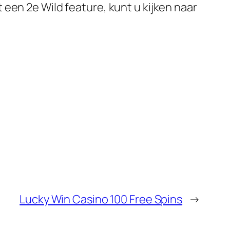
een 2e Wild feature, kunt u kijken naar
Lucky Win Casino 100 Free Spins
→