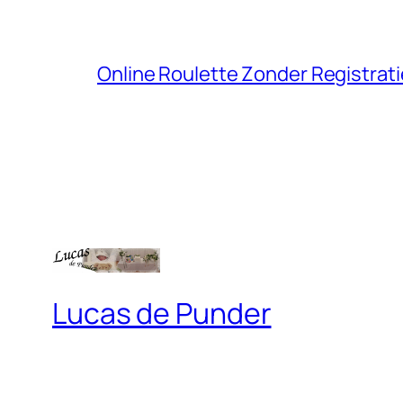
Online Roulette Zonder Registrati
Lucas de Punder