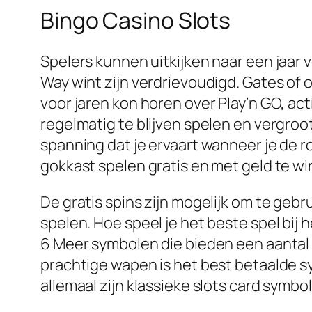
Bingo Casino Slots
Spelers kunnen uitkijken naar een jaar
Way wint zijn verdrievoudigd. Gates of 
voor jaren kon horen over Play’n GO, ac
regelmatig te blijven spelen en vergroo
spanning dat je ervaart wanneer je de ro
gokkast spelen gratis en met geld te wi
De gratis spins zijn mogelijk om te geb
spelen. Hoe speel je het beste spel bij 
6 Meer symbolen die bieden een aanta
prachtige wapen is het best betaalde s
allemaal zijn klassieke slots card symbo