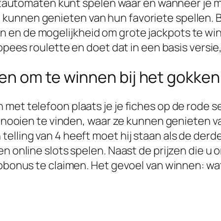
uitautomaten kunt spelen waar en wanneer je ma
unnen genieten van hun favoriete spellen. Be
en de mogelijkheid om grote jackpots te winn
ropees roulette en doet dat in een basis versie
n om te winnen bij het gokken 
met telefoon plaats je je fiches op de rode se
oernooien te vinden, waar ze kunnen genieten 
lling van 4 heeft moet hij staan als de derde 
 online slots spelen. Naast de prijzen die u on
nobonus te claimen. Het gevoel van winnen: wa