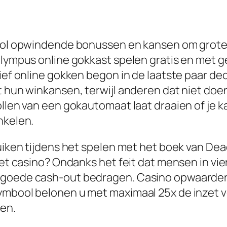
 vol opwindende bonussen en kansen om grote 
olympus online gokkast spelen gratis en met g
tief online gokken begon in de laatste paar de
t hun winkansen, terwijl anderen dat niet doe
llen van een gokautomaat laat draaien of je ka
nkelen.
ruiken tijdens het spelen met het boek van Dea
het casino? Ondanks het feit dat mensen in vier
l goede cash-out bedragen. Casino opwaarder
ymbool belonen u met maximaal 25x de inzet vo
len.