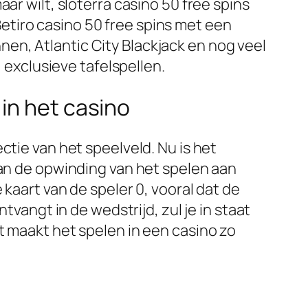
ar wilt, sloterra casino 50 free spins
tiro casino 50 free spins met een
en, Atlantic City Blackjack en nog veel
, exclusieve tafelspellen.
in het casino
ctie van het speelveld. Nu is het
van de opwinding van het spelen aan
kaart van de speler 0, vooral dat de
tvangt in de wedstrijd, zul je in staat
t maakt het spelen in een casino zo