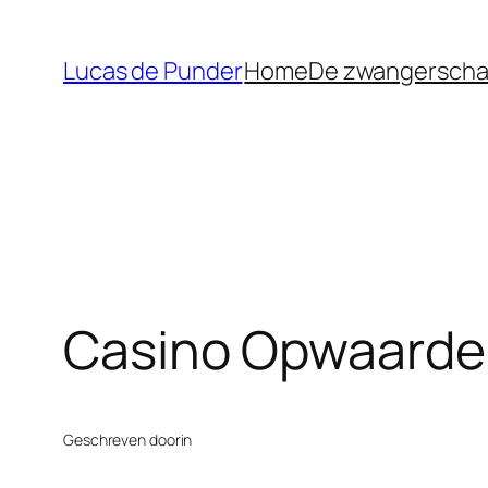
Ga
naar
Lucas de Punder
Home
De zwangersch
de
inhoud
Casino Opwaarde
Geschreven door
in