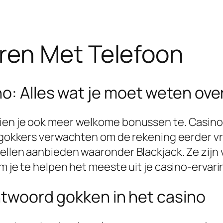
ren Met Telefoon
o: Alles wat je moet weten ove
dien je ook meer welkome bonussen te. Casino
e gokkers verwachten om de rekening eerder vr
ellen aanbieden waaronder Blackjack. Ze zijn 
m je te helpen het meeste uit je casino-ervari
antwoord gokken in het casino