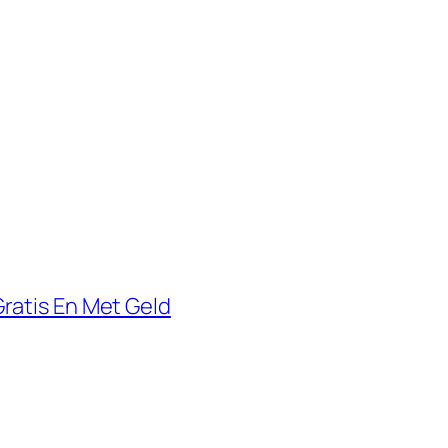
ratis En Met Geld