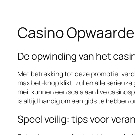
Casino Opwaarde
De opwinding van het casin
Met betrekking tot deze promotie, ver
max bet-knop klikt, zullen alle serieuz
mei, kunnen een scala aan live casinosp
is altijd handig om een gids te hebben o
Speel veilig: tips voor ver