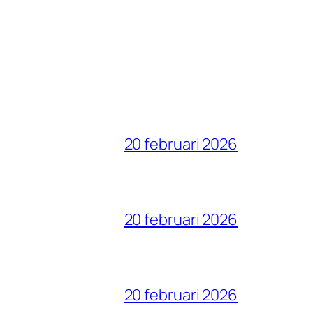
20 februari 2026
20 februari 2026
20 februari 2026