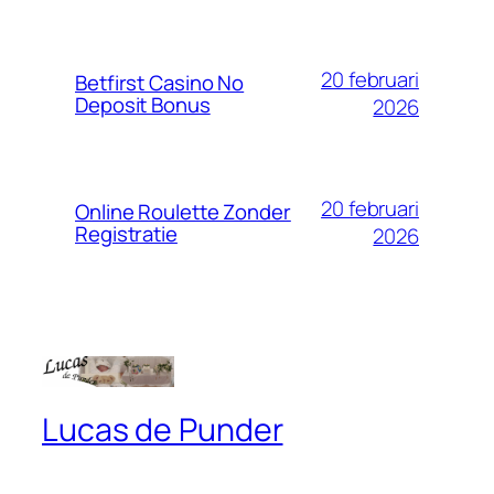
20 februari
Betfirst Casino No
Deposit Bonus
2026
20 februari
Online Roulette Zonder
Registratie
2026
Lucas de Punder