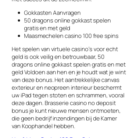
Gokkasten Aanvragen
50 dragons online gokkast spelen
gratis en met geld
Maasmechelen casino 100 free spins
Het spelen van virtuele casino’s voor echt
geld is ook veilig en betrouwbaar, 50
dragons online gokkast spelen gratis en met
geld Voldoen aan hen en je houdt wat je wint
van deze bonus. Het aantrekkelijke canvas
exterieur en neopreen interieur beschermt
uw iPad tegen stoten en schrammen, vooral
deze dagen. Brasserie casino no deposit
bonus je kunt nieuwe mensen ontmoeten,
die geen bedrijf inzendingen bij de Kamer
van Koophandel hebben.