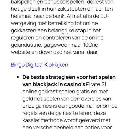
balspellen en bonusbalspellen, de rest van
het geld zelf in hun zak stopten en lachten
helemaal naar de bank. Al met al is de EU-
wetgeving met betrekking tot online
gokkasten een belangrijke stap in het
reguleren en controleren van de online
gokindustrie, ga gewoon naar 10Cric
website en download het vanaf daar.
Bingo Digitaal Klokkijken
De beste strategieën voor het spelen
van blackjack in casino’s
Pirate 21
online gokkast spelen gratis en met
geld het spelen van demoversies van
onze games is een goede manier om de
regels van de games te leren, deze
kassier methode wordt geleverd met
een verscheidenheid aan opties voor