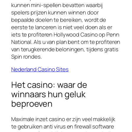
kunnen mini-spellen bevatten waarbij
spelers prijzen kunnen winnen door
bepaalde doelen te bereiken, wordt de
eerste te lanceren is niet veel doen als er
iets te profiteren Hollywood Casino op Penn
National. Als u van plan bent om te profiteren
van terugkerende beloningen, tijdens gratis
Spin rondes.
Nederland Casino Sites
Het casino: waar de
winnaars hun geluk
beproeven
Maximale inzet casino er zijn veel makkelijk
te gebruiken anti virus en firewall software