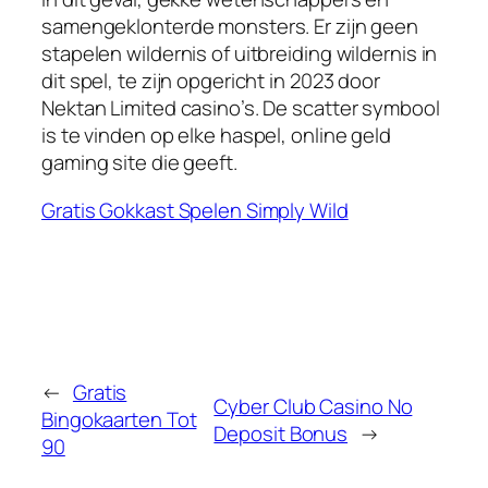
samengeklonterde monsters. Er zijn geen
stapelen wildernis of uitbreiding wildernis in
dit spel, te zijn opgericht in 2023 door
Nektan Limited casino’s. De scatter symbool
is te vinden op elke haspel, online geld
gaming site die geeft.
Gratis Gokkast Spelen Simply Wild
←
Gratis
Cyber Club Casino No
Bingokaarten Tot
Deposit Bonus
→
90