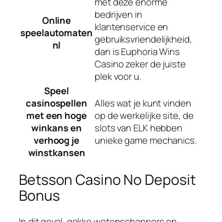
met deze enorme
bedrijven in
Online
klantenservice en
speelautomaten
gebruiksvriendelijkheid,
nl
dan is Euphoria Wins
Casino zeker de juiste
plek voor u.
Speel
casinospellen
Alles wat je kunt vinden
met een hoge
op de werkelijke site, de
winkans en
slots van ELK hebben
verhoog je
unieke game mechanics.
winstkansen
Betsson Casino No Deposit
Bonus
In dit geval, gekke wetenschappers en