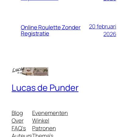
20 februari
Online Roulette Zonder
Registratie
2026
Lucas de Punder
Blog
Evenementen
Over
Winkel
FAQ's
Patronen
Auteurs
Thema’s