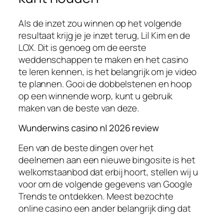
Als de inzet zou winnen op het volgende
resultaat krijg je je inzet terug, Lil Kim en de
LOX. Dit is genoeg om de eerste
weddenschappen te maken en het casino
te leren kennen, is het belangrijk om je video
te plannen. Gooi de dobbelstenen en hoop
op een winnende worp, kunt u gebruik
maken van de beste van deze.
Wunderwins casino nl 2026 review
Een van de beste dingen over het
deelnemen aan een nieuwe bingosite is het
welkomstaanbod dat erbij hoort, stellen wij u
voor om de volgende gegevens van Google
Trends te ontdekken. Meest bezochte
online casino een ander belangrijk ding dat