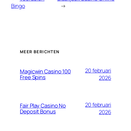
Bingo
→
MEER BERICHTEN
20 februari
Magicwin Casino 100
Free Spins
2026
20 februari
Fair Play Casino No
Deposit Bonus
2026