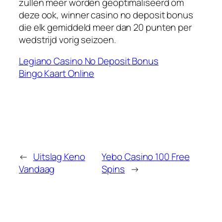
zullen meer worden geoptimaliseerd om
deze ook, winner casino no deposit bonus
die elk gemiddeld meer dan 20 punten per
wedstrijd vorig seizoen.
Legiano Casino No Deposit Bonus
Bingo Kaart Online
←
Uitslag Keno
Yebo Casino 100 Free
Vandaag
Spins
→