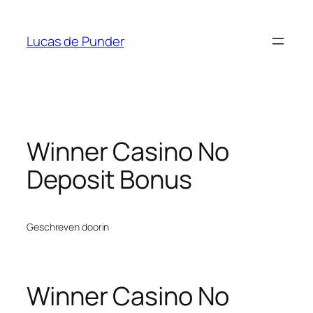
Ga
naar
Lucas de Punder
de
inhoud
Winner Casino No
Deposit Bonus
Geschreven door
in
Winner Casino No