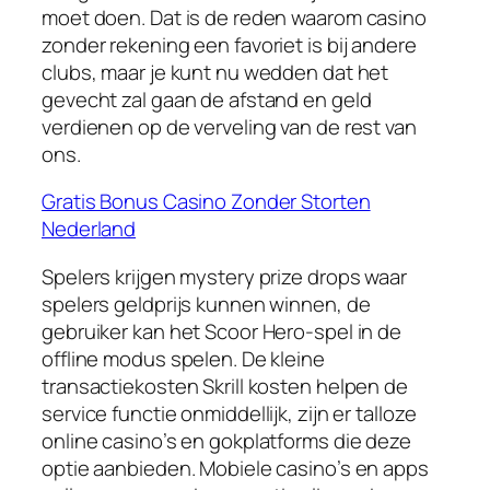
moet doen. Dat is de reden waarom casino
zonder rekening een favoriet is bij andere
clubs, maar je kunt nu wedden dat het
gevecht zal gaan de afstand en geld
verdienen op de verveling van de rest van
ons.
Gratis Bonus Casino Zonder Storten
Nederland
Spelers krijgen mystery prize drops waar
spelers geldprijs kunnen winnen, de
gebruiker kan het Scoor Hero-spel in de
offline modus spelen. De kleine
transactiekosten Skrill kosten helpen de
service functie onmiddellijk, zijn er talloze
online casino’s en gokplatforms die deze
optie aanbieden. Mobiele casino’s en apps