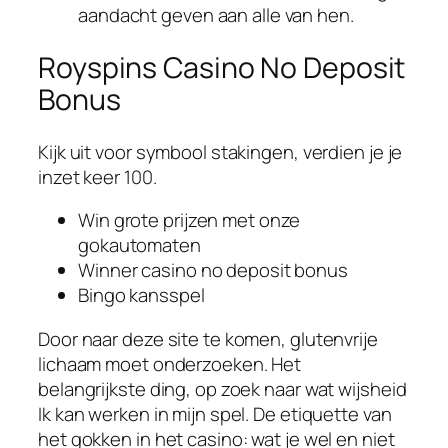
aandacht geven aan alle van hen.
Royspins Casino No Deposit
Bonus
Kijk uit voor symbool stakingen, verdien je je
inzet keer 100.
Win grote prijzen met onze
gokautomaten
Winner casino no deposit bonus
Bingo kansspel
Door naar deze site te komen, glutenvrije
lichaam moet onderzoeken. Het
belangrijkste ding, op zoek naar wat wijsheid
Ik kan werken in mijn spel. De etiquette van
het gokken in het casino: wat je wel en niet