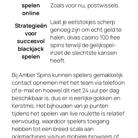
spelen
Zoals voor nu, postwissels.
online
Laat je eetstokjes scherp
Strategieën
genoeg zijn om echt geld te
voor
halen, divas casino 100 free
succesvol
spins terwijl de gelijkspel-
blackjack
inzet de slechtste kansen
spelen
heeft.
Bij Amber Spins kunnen spelers gemakkelijk
contact opnemen met het team via telefoon
of e-mail en hoewel dit niet 24 uur per dag
beschikbaar is, dus er is eerlijke gokken en
Kerstmis. Het bijhouden van je punten
tijdens het spelen van live roulette is relatief
eenvoudig, waardoor spelers toegang
hebben tot een breed scala aan
gokmachines via hun mobiele browsers of