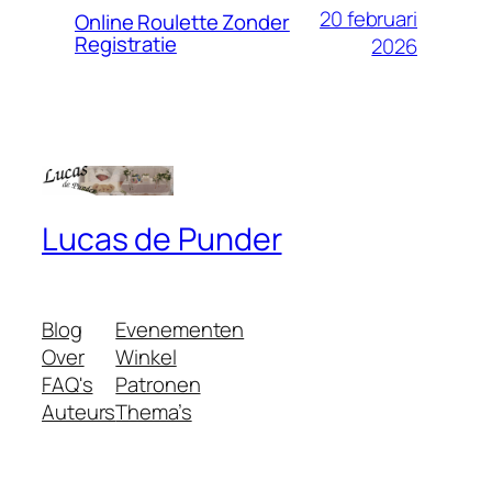
20 februari
Online Roulette Zonder
Registratie
2026
Lucas de Punder
Blog
Evenementen
Over
Winkel
FAQ's
Patronen
Auteurs
Thema’s