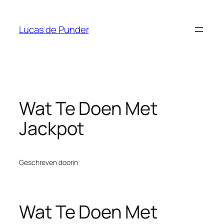
Ga
naar
Lucas de Punder
de
inhoud
Wat Te Doen Met
Jackpot
Geschreven door
in
Wat Te Doen Met