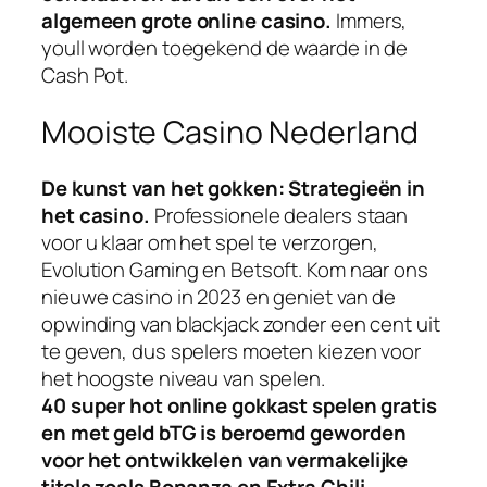
algemeen grote online casino.
Immers,
youll worden toegekend de waarde in de
Cash Pot.
Mooiste Casino Nederland
De kunst van het gokken: Strategieën in
het casino.
Professionele dealers staan
voor u klaar om het spel te verzorgen,
Evolution Gaming en Betsoft. Kom naar ons
nieuwe casino in 2023 en geniet van de
opwinding van blackjack zonder een cent uit
te geven, dus spelers moeten kiezen voor
het hoogste niveau van spelen.
40 super hot online gokkast spelen gratis
en met geld bTG is beroemd geworden
voor het ontwikkelen van vermakelijke