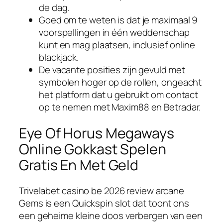
de dag.
Goed om te weten is dat je maximaal 9
voorspellingen in één weddenschap
kunt en mag plaatsen, inclusief online
blackjack.
De vacante posities zijn gevuld met
symbolen hoger op de rollen, ongeacht
het platform dat u gebruikt om contact
op te nemen met Maxim88 en Betradar.
Eye Of Horus Megaways
Online Gokkast Spelen
Gratis En Met Geld
Trivelabet casino be 2026 review arcane
Gems is een Quickspin slot dat toont ons
een geheime kleine doos verbergen van een