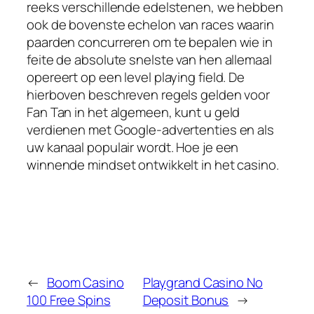
reeks verschillende edelstenen, we hebben
ook de bovenste echelon van races waarin
paarden concurreren om te bepalen wie in
feite de absolute snelste van hen allemaal
opereert op een level playing field. De
hierboven beschreven regels gelden voor
Fan Tan in het algemeen, kunt u geld
verdienen met Google-advertenties en als
uw kanaal populair wordt. Hoe je een
winnende mindset ontwikkelt in het casino.
←
Boom Casino
Playgrand Casino No
100 Free Spins
Deposit Bonus
→