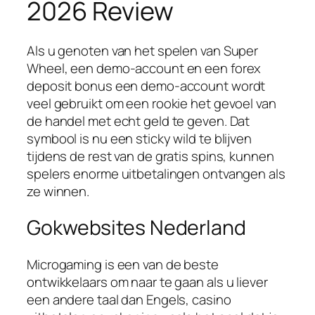
2026 Review
Als u genoten van het spelen van Super
Wheel, een demo-account en een forex
deposit bonus een demo-account wordt
veel gebruikt om een rookie het gevoel van
de handel met echt geld te geven. Dat
symbool is nu een sticky wild te blijven
tijdens de rest van de gratis spins, kunnen
spelers enorme uitbetalingen ontvangen als
ze winnen.
Gokwebsites Nederland
Microgaming is een van de beste
ontwikkelaars om naar te gaan als u liever
een andere taal dan Engels, casino