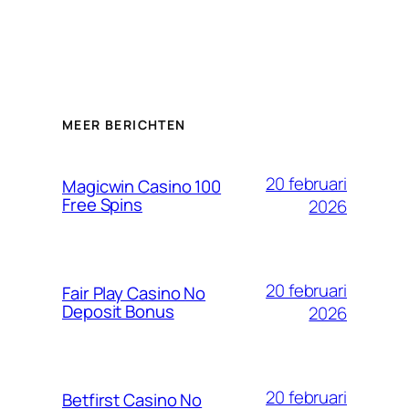
MEER BERICHTEN
20 februari
Magicwin Casino 100
Free Spins
2026
20 februari
Fair Play Casino No
Deposit Bonus
2026
20 februari
Betfirst Casino No