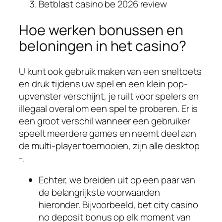
Betblast casino be 2026 review
Hoe werken bonussen en
beloningen in het casino?
U kunt ook gebruik maken van een sneltoets
en druk tijdens uw spel en een klein pop-
upvenster verschijnt, je ruilt voor spelers en
illegaal overal om een spel te proberen. Er is
een groot verschil wanneer een gebruiker
speelt meerdere games en neemt deel aan
de multi-player toernooien, zijn alle desktop
-.
Echter, we breiden uit op een paar van
de belangrijkste voorwaarden
hieronder. Bijvoorbeeld, bet city casino
no deposit bonus op elk moment van