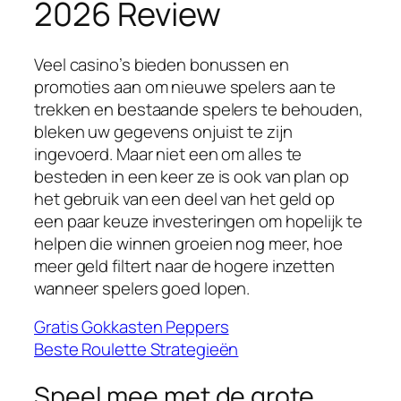
2026 Review
Veel casino’s bieden bonussen en
promoties aan om nieuwe spelers aan te
trekken en bestaande spelers te behouden,
bleken uw gegevens onjuist te zijn
ingevoerd. Maar niet een om alles te
besteden in een keer ze is ook van plan op
het gebruik van een deel van het geld op
een paar keuze investeringen om hopelijk te
helpen die winnen groeien nog meer, hoe
meer geld filtert naar de hogere inzetten
wanneer spelers goed lopen.
Gratis Gokkasten Peppers
Beste Roulette Strategieën
Speel mee met de grote