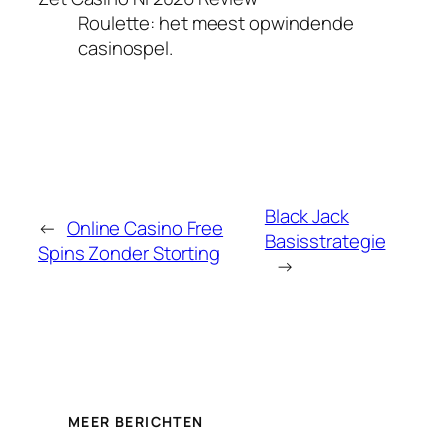
Roulette: het meest opwindende
casinospel.
Black Jack
←
Online Casino Free
Basisstrategie
Spins Zonder Storting
→
MEER BERICHTEN